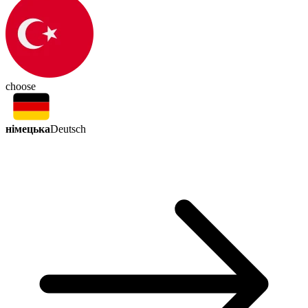
choose
німецька
Deutsch