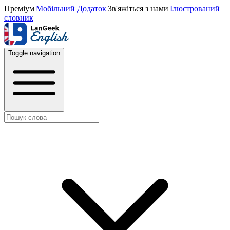
Преміум
|
Мобільний Додаток
|
Зв'яжіться з нами
|
Ілюстрований
словник
Toggle navigation