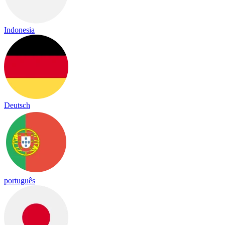
Indonesia
Deutsch
português