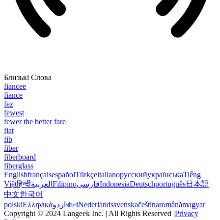
Близькі Слова
fiancee
fiance
fez
fewest
fewer the better fare
fiat
fib
fiber
fiberboard
fiberglass
English
français
español
Türkçe
italiano
русский
українська
Tiếng
Việt
हिन्दी
العربية
Filipino
فارسی
Indonesia
Deutsch
português
日本語
中文
한국어
polski
Ελληνικά
اردو
বাংলা
Nederlands
svenska
čeština
română
magyar
Copyright © 2024 Langeek Inc. | All Rights Reserved |
Privacy