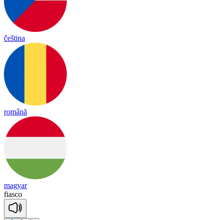
čeština
română
magyar
fias
co