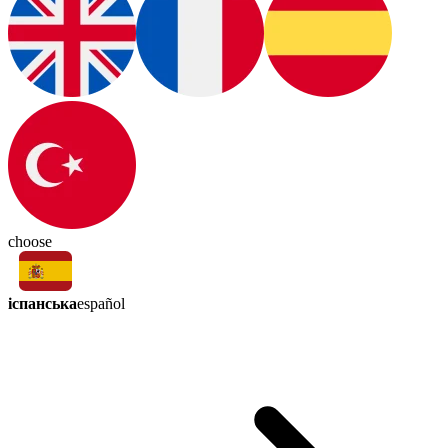
choose
іспанська
español