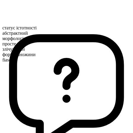
статус істотності
абстрактний
морфологічна будова
просте
злічуваний
форма множини
fiascos