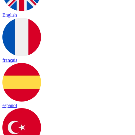
English
français
español