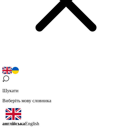
Шукати
Виберіть мову словника
англійська
English