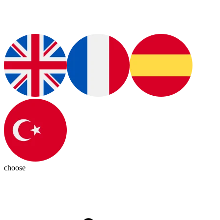
choose