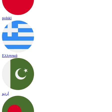
polski
Ελληνικά
اردو