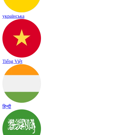
українська
Tiếng Việt
हिन्दी