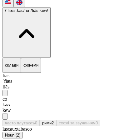
/ˈfiæs.kəʊ/
or /fiās.kew/
склади
фонеми
fias
ˈfiæs
fiās
co
kəʊ
kew
часто плутають
0
рими
2
схожі за звучанням
0
lascaux
tabasco
Noun
(
2
)