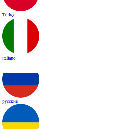
Türkçe
italiano
русский