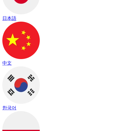
日本語
中文
한국어