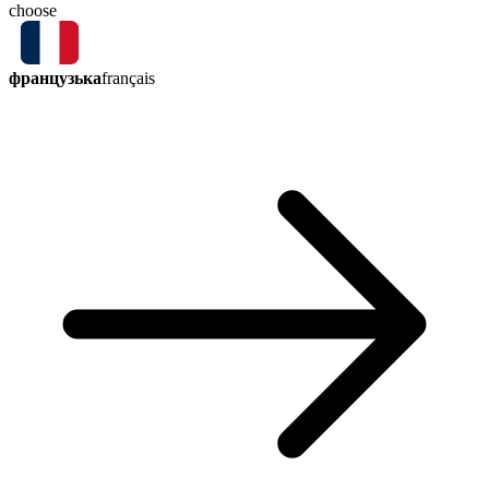
choose
французька
français