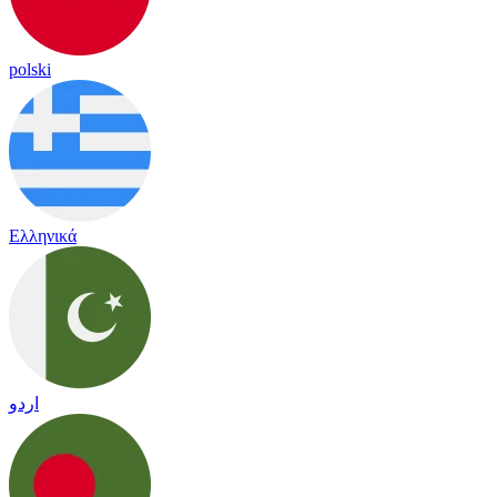
polski
Ελληνικά
اردو