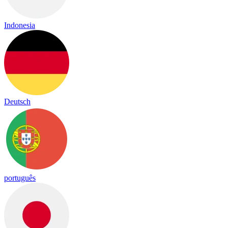
Indonesia
Deutsch
português