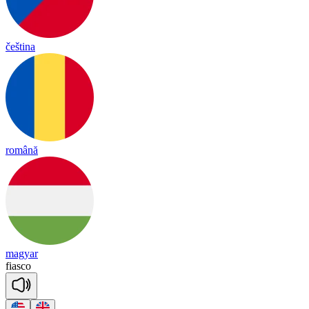
čeština
română
magyar
fias
co