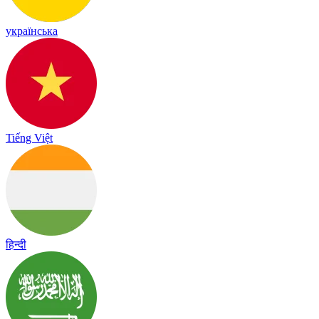
українська
Tiếng Việt
हिन्दी