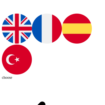
choose