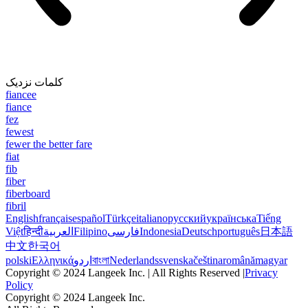
کلمات نزدیک
fiancee
fiance
fez
fewest
fewer the better fare
fiat
fib
fiber
fiberboard
fibril
English
français
español
Türkçe
italiano
русский
українська
Tiếng
Việt
हिन्दी
العربية
Filipino
فارسی
Indonesia
Deutsch
português
日本語
中文
한국어
polski
Ελληνικά
اردو
বাংলা
Nederlands
svenska
čeština
română
magyar
Copyright © 2024 Langeek Inc. | All Rights Reserved |
Privacy
Policy
Copyright © 2024 Langeek Inc.