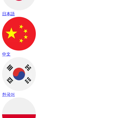
日本語
中文
한국어