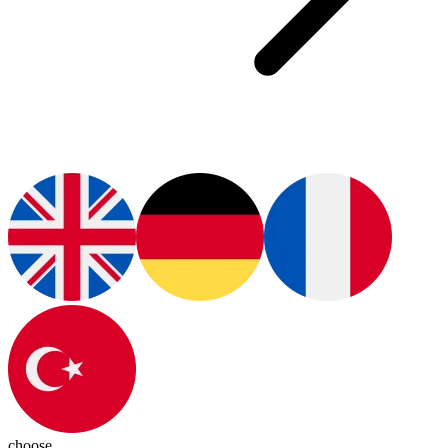
choose