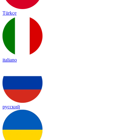
Türkçe
italiano
русский