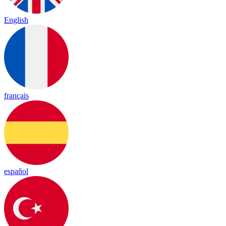
English
français
español