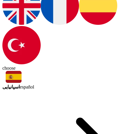
choose
اسپانیایی
español