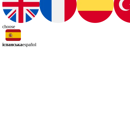
choose
іспанська
español