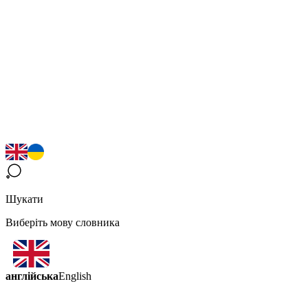
Шукати
Виберіть мову словника
англійська
English