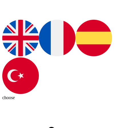
choose