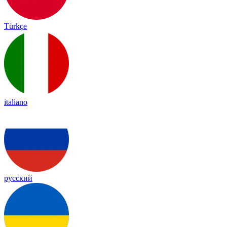
Türkçe
italiano
русский