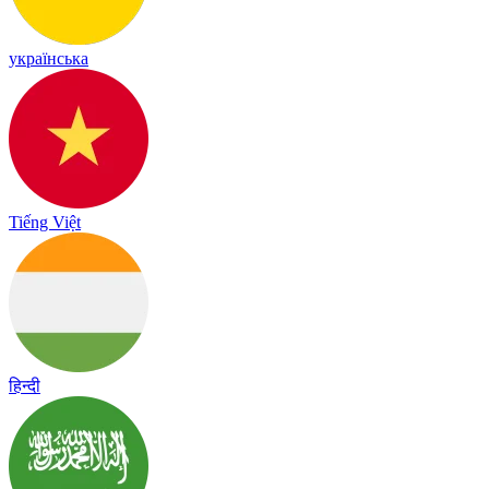
українська
Tiếng Việt
हिन्दी