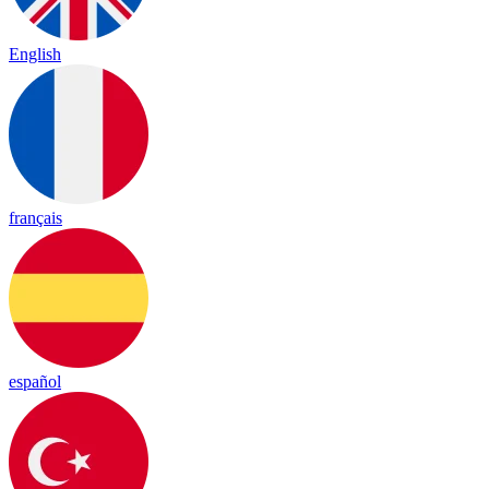
English
français
español