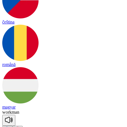
čeština
română
magyar
work
man