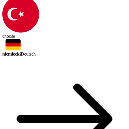
choose
niemiecki
Deutsch