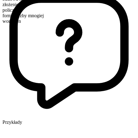
złożenie
policzalny
forma liczby mnogiej
workmen
Przykłady