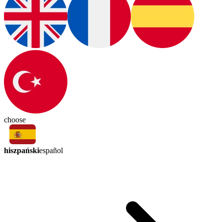
choose
hiszpański
español