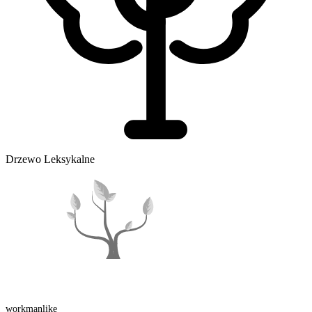
Drzewo Leksykalne
workman
like