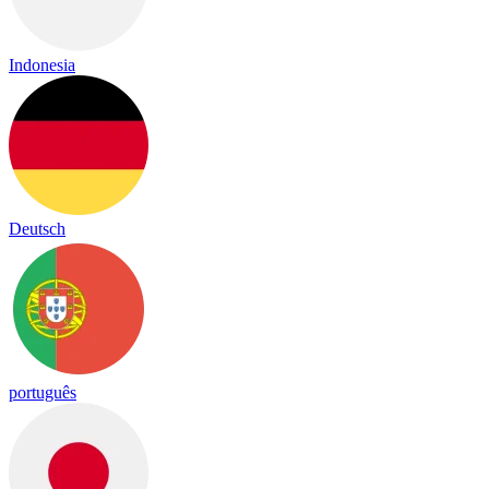
Indonesia
Deutsch
português