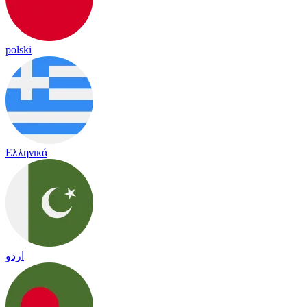
polski
Ελληνικά
اردو