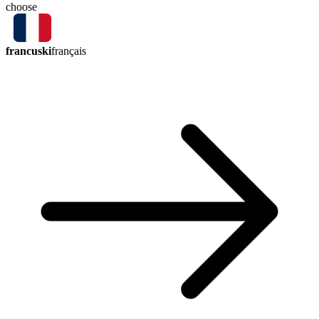
choose
francuski
français