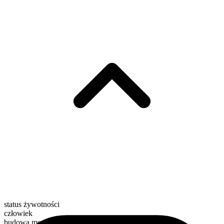
status żywotności
człowiek
budowa morfologiczna