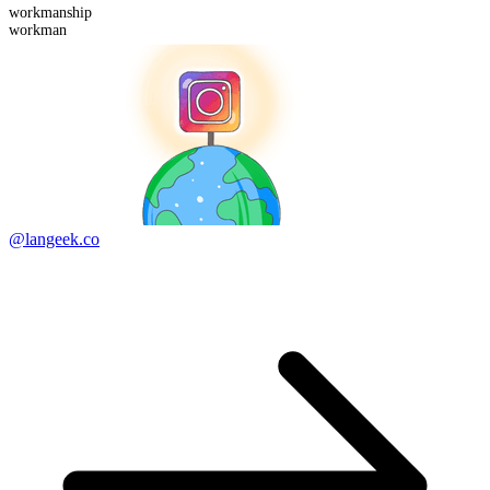
workman
ship
workman
@langeek.co