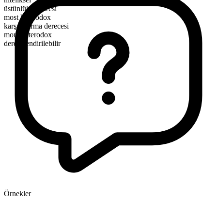
üstünlük derecesi
most heterodox
karşılaştırma derecesi
more heterodox
derecelendirilebilir
Örnekler