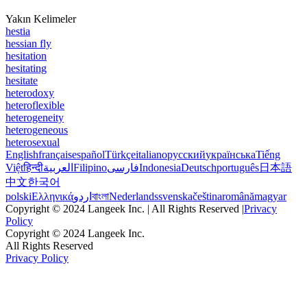
Yakın Kelimeler
hestia
hessian fly
hesitation
hesitating
hesitate
heterodoxy
heteroflexible
heterogeneity
heterogeneous
heterosexual
English
français
español
Türkçe
italiano
русский
українська
Tiếng
Việt
हिन्दी
العربية
Filipino
فارسی
Indonesia
Deutsch
português
日本語
中文
한국어
polski
Ελληνικά
اردو
বাংলা
Nederlands
svenska
čeština
română
magyar
Copyright © 2024 Langeek Inc. | All Rights Reserved |
Privacy
Policy
Copyright © 2024 Langeek Inc.
All Rights Reserved
Privacy Policy