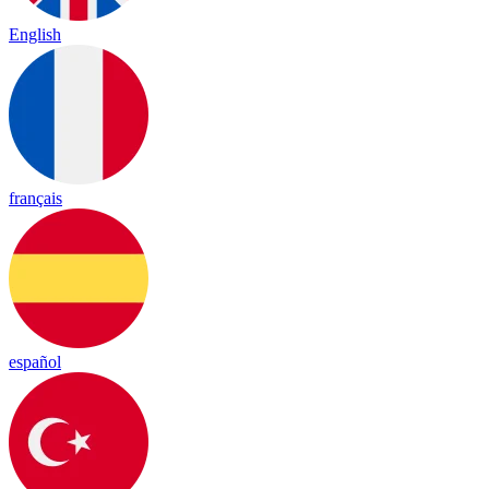
English
français
español