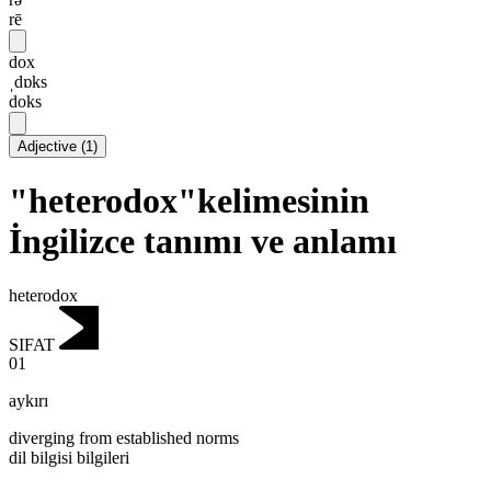
rē
dox
ˌdɒks
doks
Adjective
(
1
)
"heterodox"kelimesinin
İngilizce tanımı ve anlamı
heterodox
SIFAT
01
aykırı
diverging from established norms
dil bilgisi bilgileri