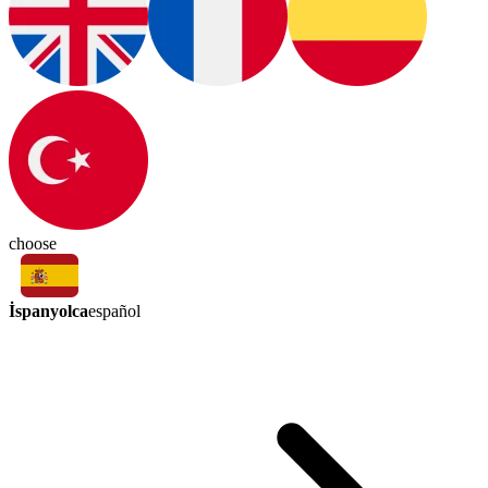
choose
İspanyolca
español