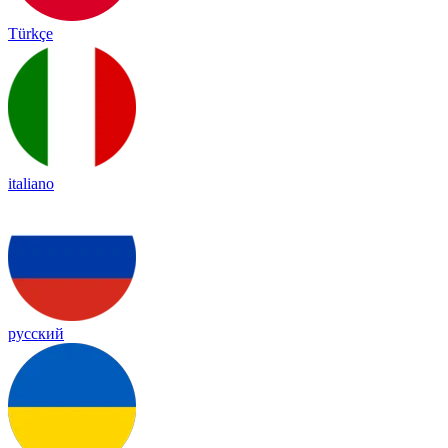
Türkçe
italiano
русский