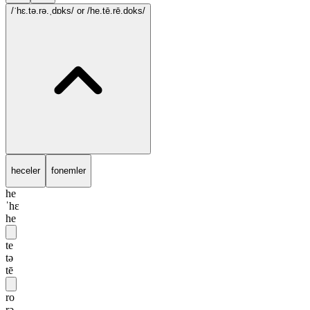
/ˈhɛ.tə.rə.ˌdɒks/
or /he.tē.rē.doks/
heceler
fonemler
he
ˈhɛ
he
te
tə
tē
ro
rə