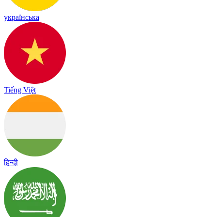
українська
Tiếng Việt
हिन्दी