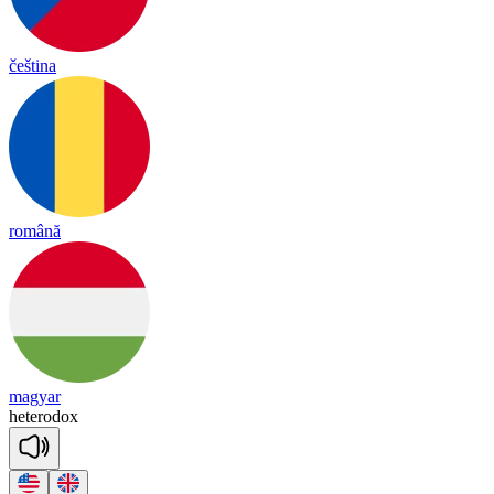
čeština
română
magyar
he
te
ro
dox