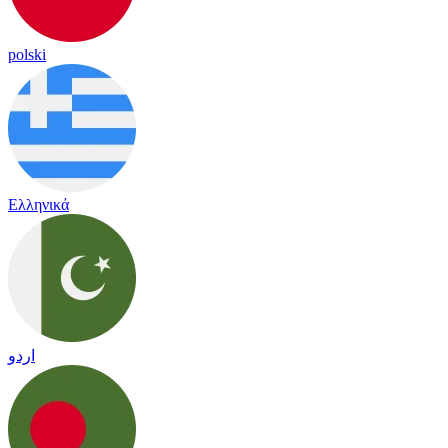
polski
Ελληνικά
اردو