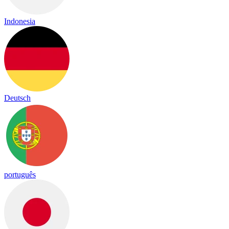
Indonesia
Deutsch
português