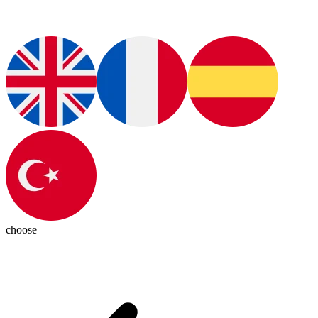
choose