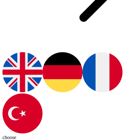
choose