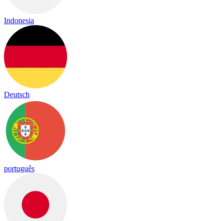
Indonesia
Deutsch
português