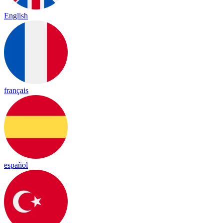
English
français
español