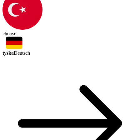
choose
tyska
Deutsch