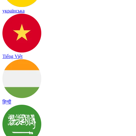
українська
Tiếng Việt
हिन्दी