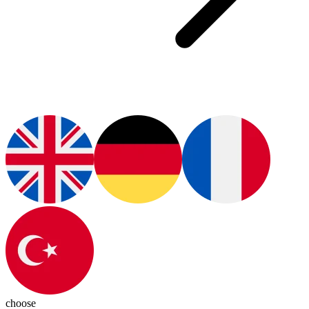
choose