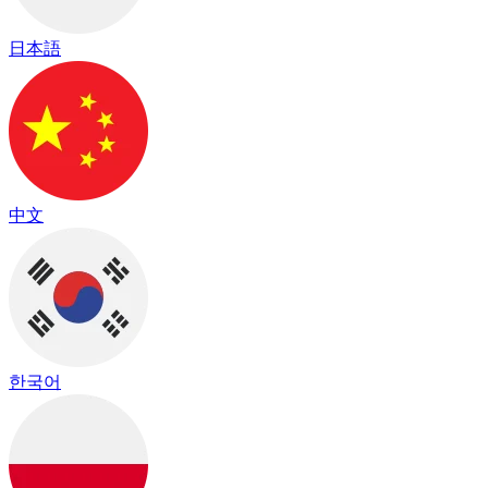
日本語
中文
한국어