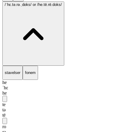
/ˈhɛ.tə.rə.ˌdɒks/
or /he.tē.rē.doks/
stavelser
fonem
he
ˈhɛ
he
te
tə
tē
ro
rə