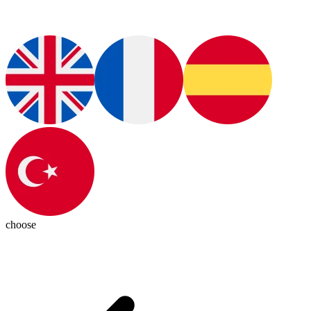
choose