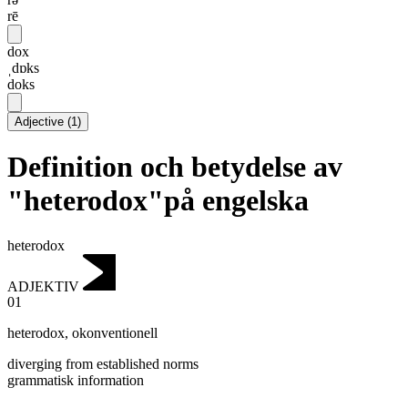
rē
dox
ˌdɒks
doks
Adjective
(
1
)
Definition och betydelse av
"heterodox"på engelska
heterodox
ADJEKTIV
01
heterodox
,
okonventionell
diverging from established norms
grammatisk information