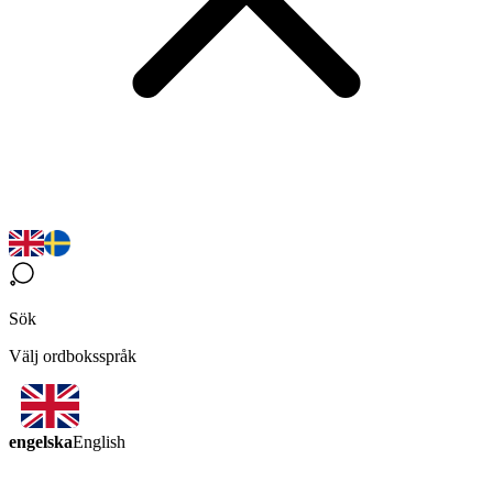
Sök
Välj ordboksspråk
engelska
English