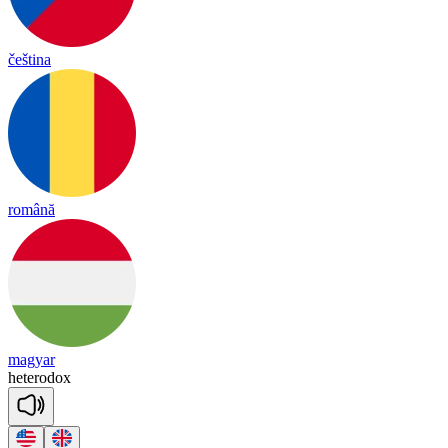
čeština
română
magyar
he
te
ro
dox