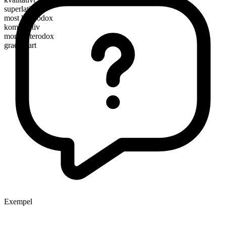
superlativ
most heterodox
komparativ
more heterodox
graderbart
Exempel