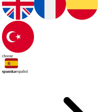
choose
spanska
español