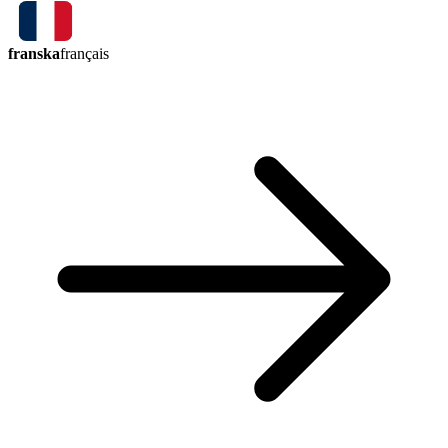
franska
français