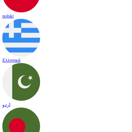
polski
Ελληνικά
اردو