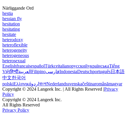
Närliggande Ord
hestia
hessian fly
hesitation
hesitating
hesitate
heterodoxy
heteroflexible
heterogeneity
heterogeneous
heterosexual
English
français
español
Türkçe
italiano
русский
українська
Tiếng
Việt
हिन्दी
العربية
Filipino
فارسی
Indonesia
Deutsch
português
日本語
中文
한국어
polski
Ελληνικά
اردو
বাংলা
Nederlands
svenska
čeština
română
magyar
Copyright © 2024 Langeek Inc. | All Rights Reserved |
Privacy
Policy
Copyright © 2024 Langeek Inc.
All Rights Reserved
Privacy Policy