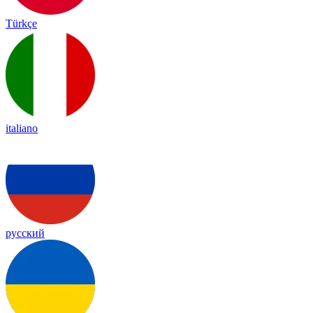
Türkçe
italiano
русский