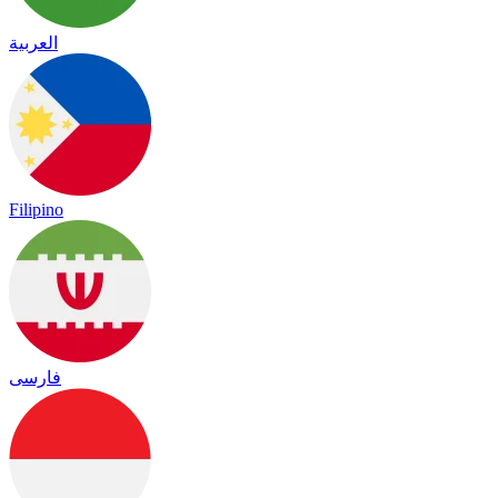
العربية
Filipino
فارسی