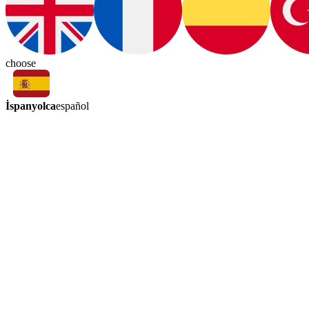
choose
İspanyolca
español