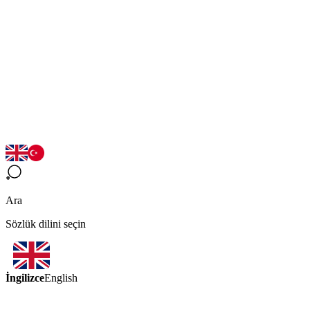
Ara
Sözlük dilini seçin
İngilizce
English