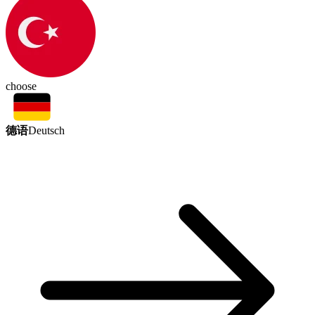
choose
德语
Deutsch