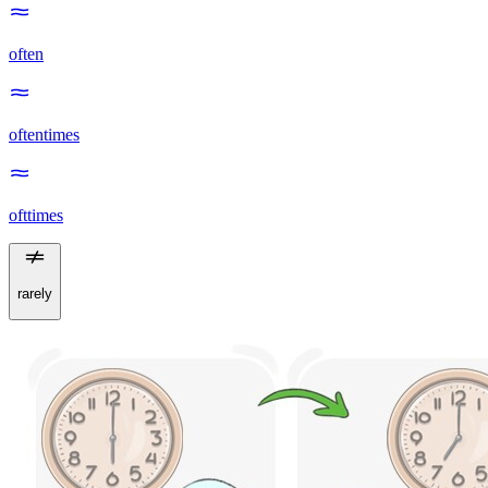
often
oftentimes
ofttimes
rarely