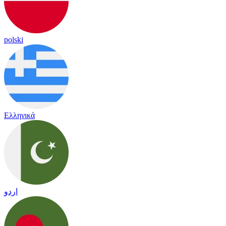
polski
Ελληνικά
اردو