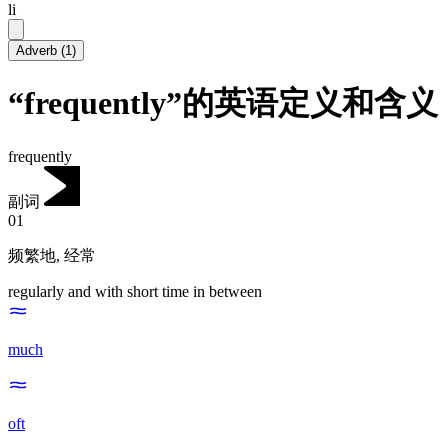
li
Adverb
(
1
)
“frequently”的英语定义和含义
frequently
副词
01
频繁地
,
经常
regularly and with short time in between
much
oft