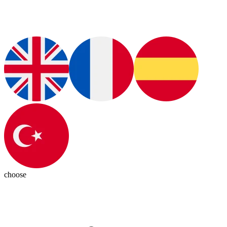
choose