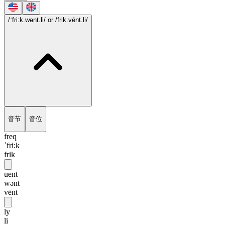
/ˈfri:k.wənt.li/
or /frik.vēnt.li/
音节
音位
freq
ˈfri:k
frik
uent
wənt
vēnt
ly
li