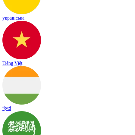
українська
Tiếng Việt
हिन्दी