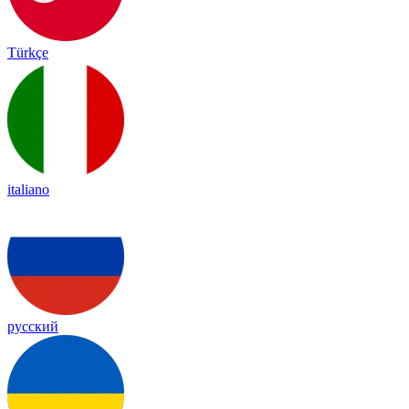
Türkçe
italiano
русский