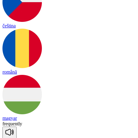
čeština
română
magyar
freq
uent
ly