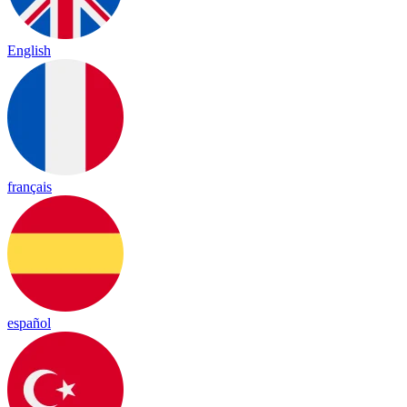
English
français
español