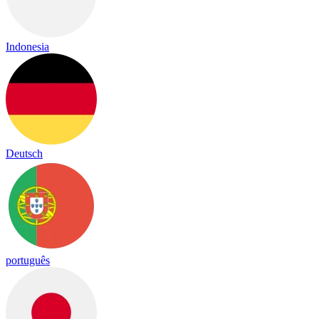
Indonesia
Deutsch
português