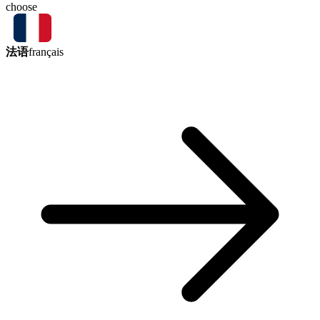
choose
法语
français