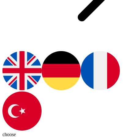
choose