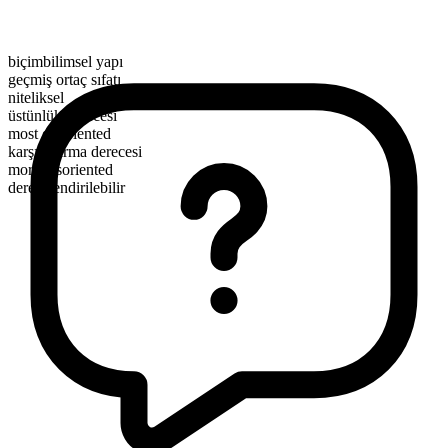
biçimbilimsel yapı
geçmiş ortaç sıfatı
niteliksel
üstünlük derecesi
most disoriented
karşılaştırma derecesi
more disoriented
derecelendirilebilir