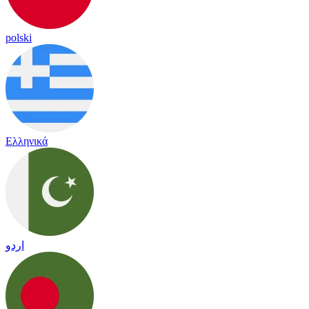
polski
Ελληνικά
اردو