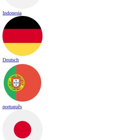
Indonesia
Deutsch
português