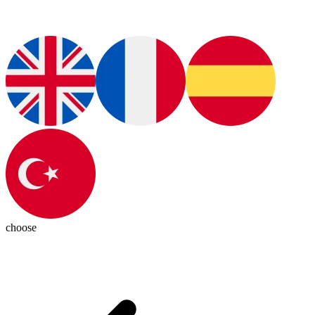
choose