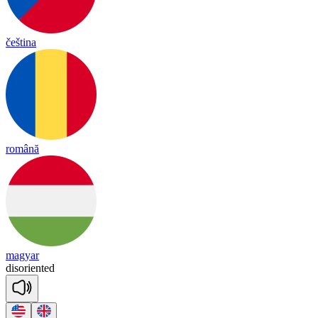
čeština
română
magyar
dis
o
rien
ted