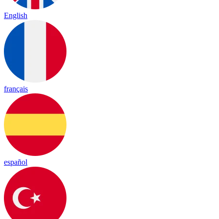
English
français
español