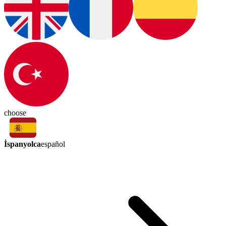
choose
İspanyolca
español