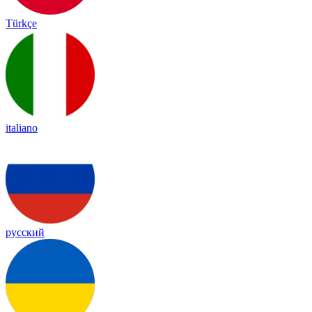
Türkçe
italiano
русский