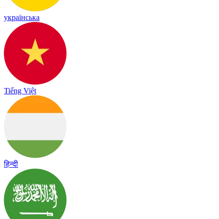
українська
Tiếng Việt
हिन्दी