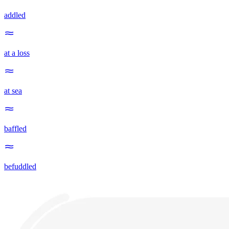
addled
at a loss
at sea
baffled
befuddled