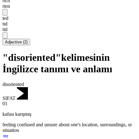
riɛn
rien
ted
tɪd
tid
Adjective
(
2
)
"disoriented"kelimesinin
İngilizce tanımı ve anlamı
disoriented
SIFAT
01
kafası karışmış
feeling confused and unsure about one's location, surroundings, or
situation