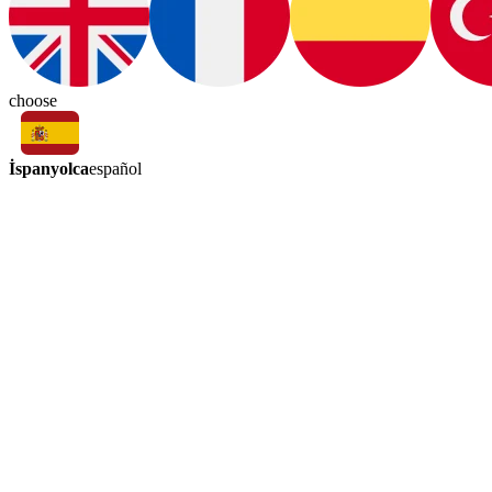
choose
İspanyolca
español