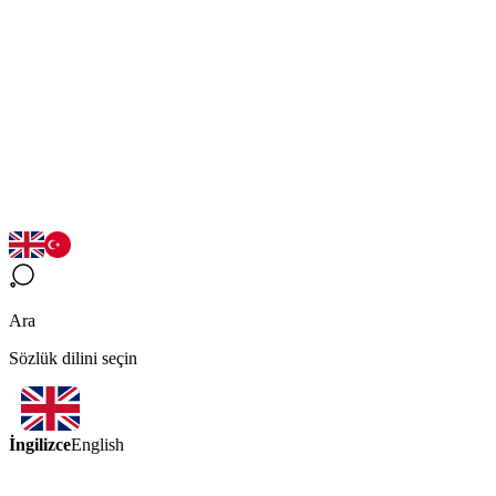
Ara
Sözlük dilini seçin
İngilizce
English