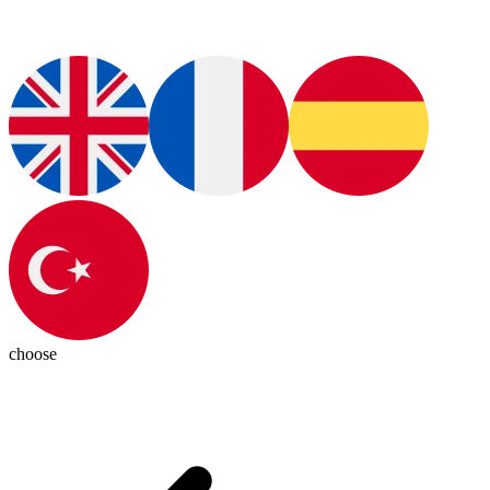
choose