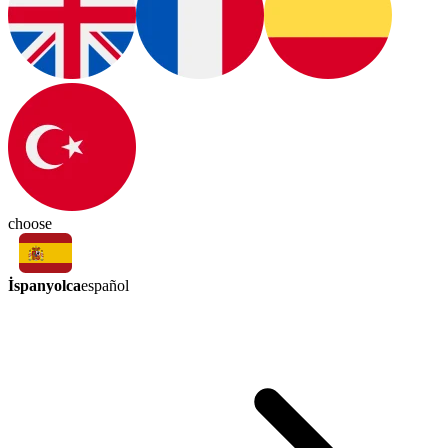
choose
İspanyolca
español