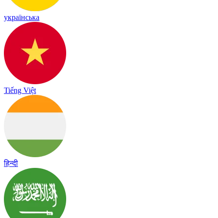
українська
Tiếng Việt
हिन्दी