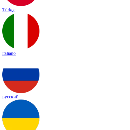
Türkçe
italiano
русский