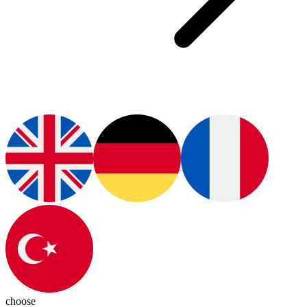
choose