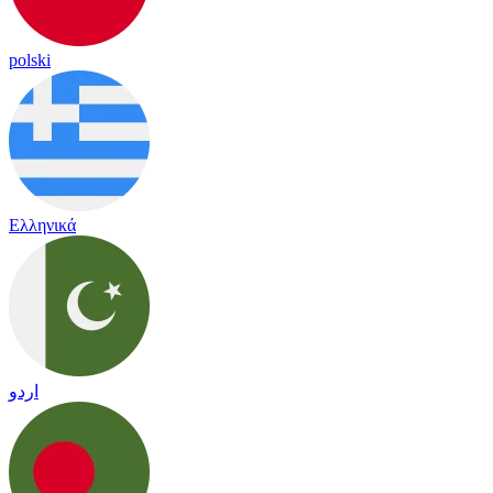
polski
Ελληνικά
اردو