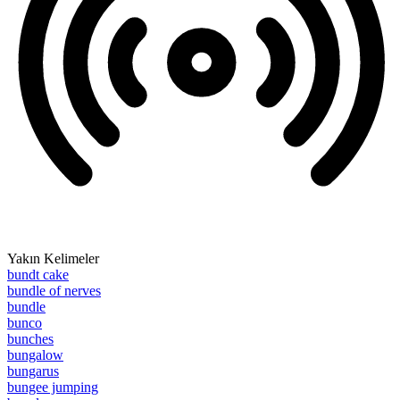
Yakın Kelimeler
bundt cake
bundle of nerves
bundle
bunco
bunches
bungalow
bungarus
bungee jumping