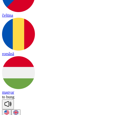
čeština
română
magyar
to
bung