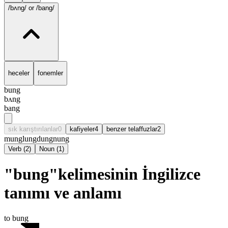
/bʌng/
or /bang/
heceler
fonemler
bung
bʌng
bang
sık karıştırılanlar
0
kafiyeler
4
benzer telaffuzlar
2
mung
lung
dung
nung
Verb
(
2
)
Noun
(
1
)
"bung"kelimesinin İngilizce
tanımı ve anlamı
to bung