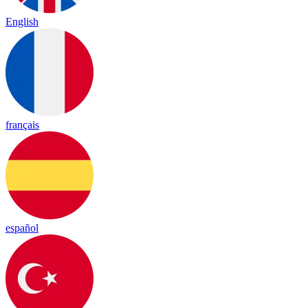
English
français
español