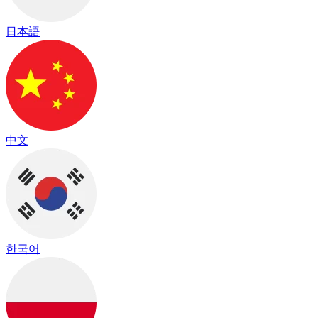
日本語
中文
한국어