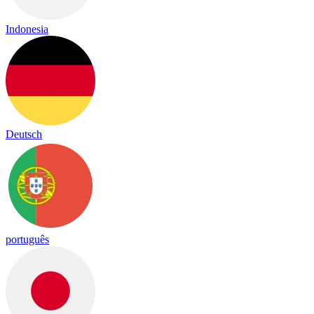
Indonesia
Deutsch
português