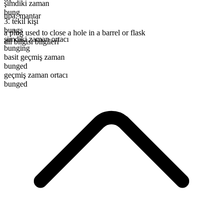
şimdiki zaman
bung
tıpa
,
mantar
3. tekil kişi
bungs
a plug used to close a hole in a barrel or flask
şimdiki zaman ortacı
dil bilgisi bilgileri
bunging
basit geçmiş zaman
bunged
geçmiş zaman ortacı
bunged