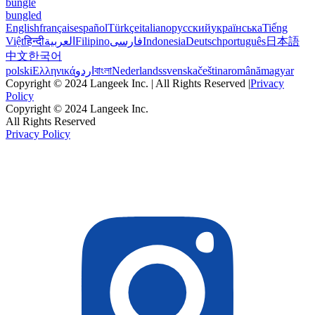
bungle
bungled
English
français
español
Türkçe
italiano
русский
українська
Tiếng
Việt
हिन्दी
العربية
Filipino
فارسی
Indonesia
Deutsch
português
日本語
中文
한국어
polski
Ελληνικά
اردو
বাংলা
Nederlands
svenska
čeština
română
magyar
Copyright © 2024 Langeek Inc. | All Rights Reserved |
Privacy
Policy
Copyright © 2024 Langeek Inc.
All Rights Reserved
Privacy Policy