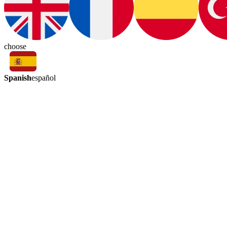
choose
Spanish
español