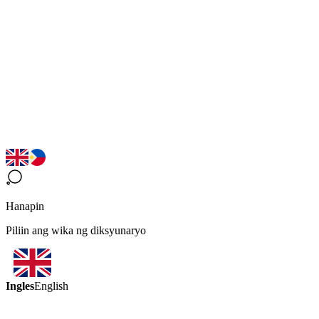
Hanapin
Piliin ang wika ng diksyunaryo
Ingles
English