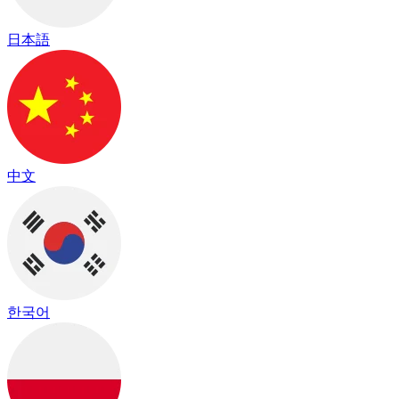
日本語
中文
한국어