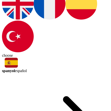
choose
spanyol
español