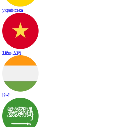
українська
Tiếng Việt
हिन्दी