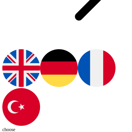
choose