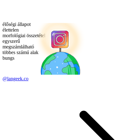
élőségi állapot
élettelen
morfológiai összetétel
egyszerű
megszámlálható
többes számú alak
bungs
@langeek.co