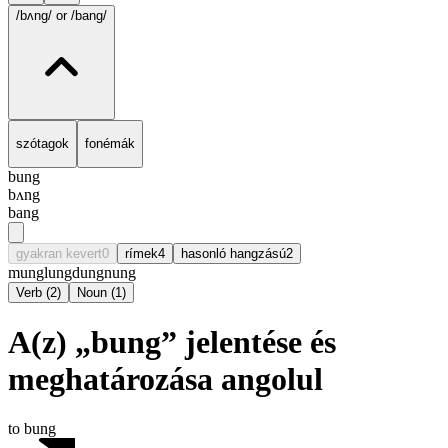
/bʌng/
or /bang/
szótagok
fonémák
bung
bʌng
bang
gyakran kevert
0
rímek
4
hasonló hangzású
2
mung
lung
dung
nung
Verb
(
2
)
Noun
(
1
)
A(z) „bung” jelentése és
meghatározása angolul
to bung