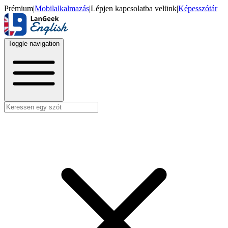
Prémium
|
Mobilalkalmazás
|
Lépjen kapcsolatba velünk
|
Képesszótár
Toggle navigation