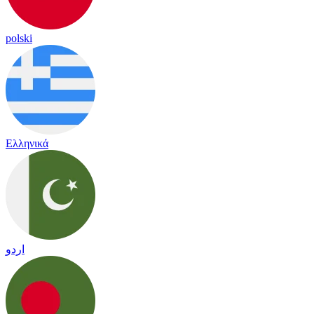
polski
Ελληνικά
اردو