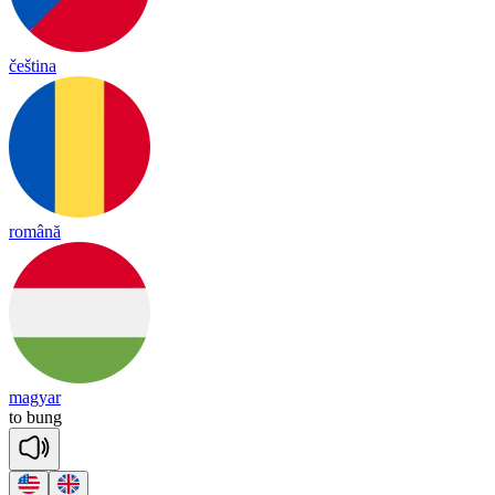
čeština
română
magyar
to
bung