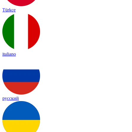
Türkçe
italiano
русский