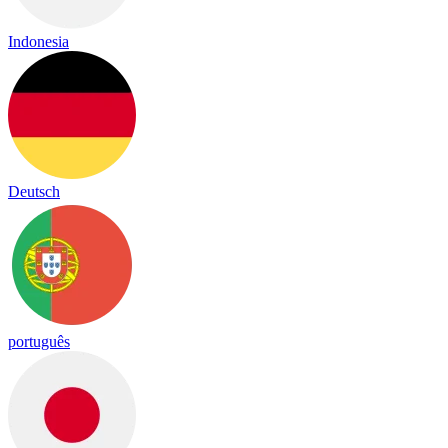
Indonesia
Deutsch
português