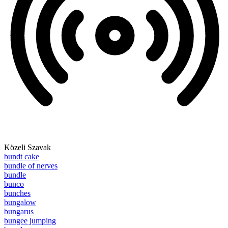
Közeli Szavak
bundt cake
bundle of nerves
bundle
bunco
bunches
bungalow
bungarus
bungee jumping