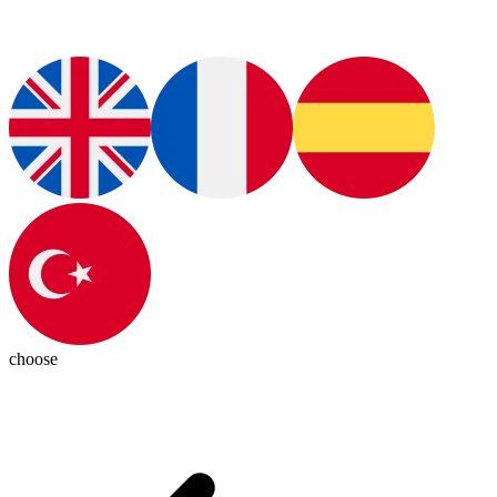
choose