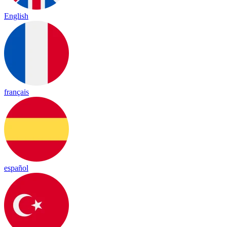
English
français
español