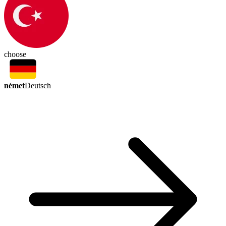
choose
német
Deutsch