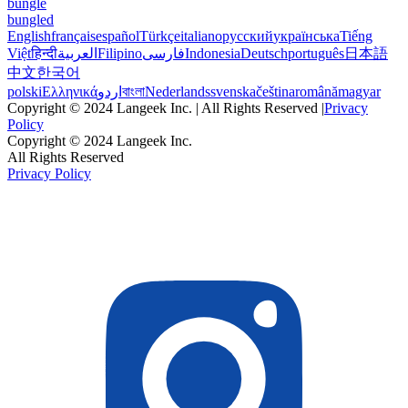
bungle
bungled
English
français
español
Türkçe
italiano
русский
українська
Tiếng
Việt
हिन्दी
العربية
Filipino
فارسی
Indonesia
Deutsch
português
日本語
中文
한국어
polski
Ελληνικά
اردو
বাংলা
Nederlands
svenska
čeština
română
magyar
Copyright © 2024 Langeek Inc. | All Rights Reserved |
Privacy
Policy
Copyright © 2024 Langeek Inc.
All Rights Reserved
Privacy Policy