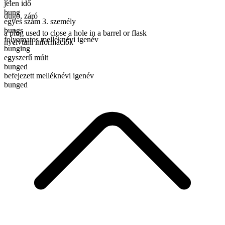
jelen idő
bung
dugó
,
záró
egyes szám 3. személy
bungs
a plug used to close a hole in a barrel or flask
folyamatos melléknévi igenév
nyelvtani információk
bunging
egyszerű múlt
bunged
befejezett melléknévi igenév
bunged