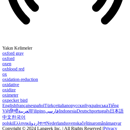
Yakın Kelimeler
oxford gray
oxford
oxen
oxblood red
ox
oxidation-reduction
oxidative
oxidize
oximeter
oxpecker bird
English
français
español
Türkçe
italiano
русский
українська
Tiếng
Việt
हिन्दी
العربية
Filipino
فارسی
Indonesia
Deutsch
português
日本語
中文
한국어
polski
Ελληνικά
اردو
বাংলা
Nederlands
svenska
čeština
română
magyar
Copyright © 2024 Langeek Inc. | All Rights Reserved |
Privacy