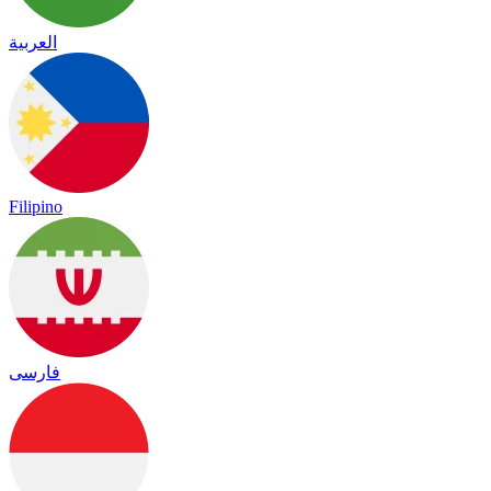
العربية
Filipino
فارسی