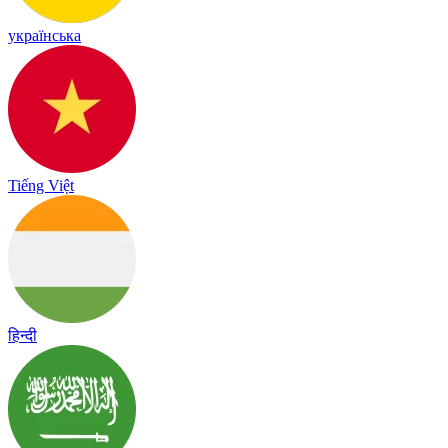
українська
Tiếng Việt
हिन्दी