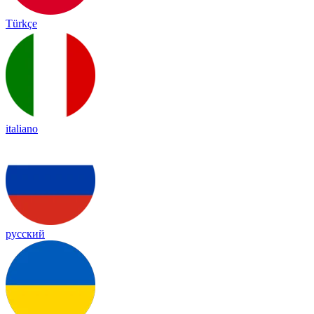
Türkçe
italiano
русский