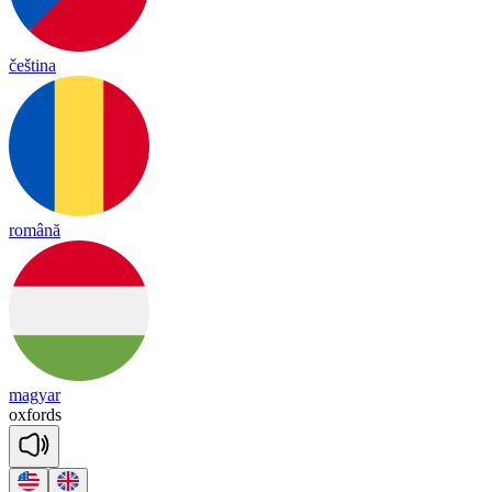
čeština
română
magyar
ox
fords