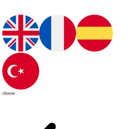
choose