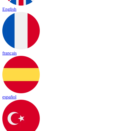
English
français
español