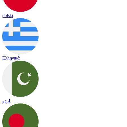
polski
Ελληνικά
اردو