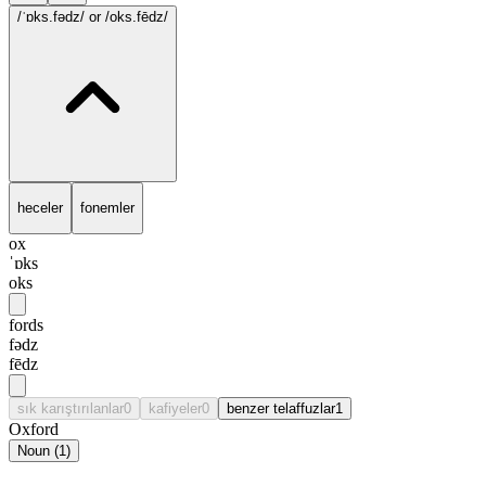
/ˈɒks.fədz/
or /oks.fēdz/
heceler
fonemler
ox
ˈɒks
oks
fords
fədz
fēdz
sık karıştırılanlar
0
kafiyeler
0
benzer telaffuzlar
1
Oxford
Noun
(
1
)