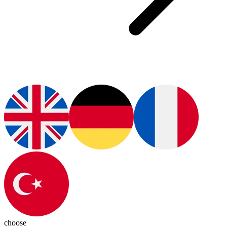
choose