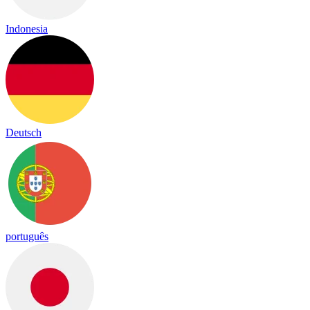
Indonesia
Deutsch
português