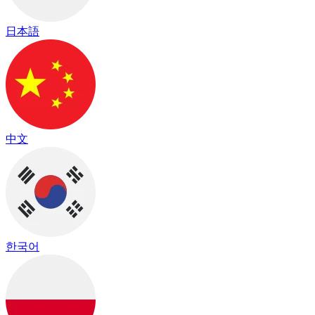
日本語
中文
한국어