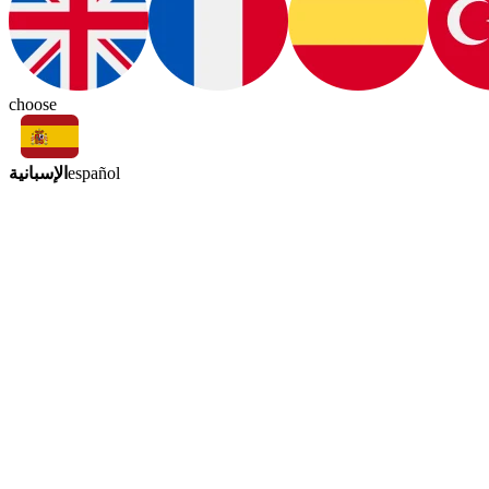
choose
الإسبانية
español