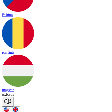
čeština
română
magyar
ox
fords