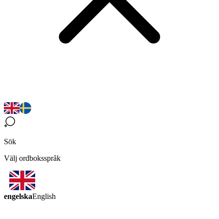
Sök
Välj ordboksspråk
engelska
English