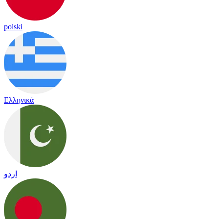
polski
Ελληνικά
اردو