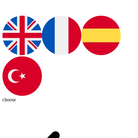
choose