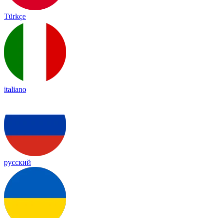
Türkçe
italiano
русский