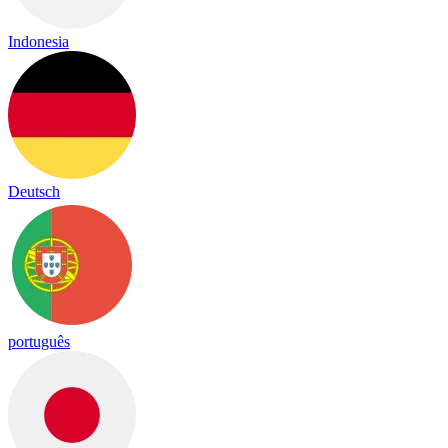
Indonesia
Deutsch
português