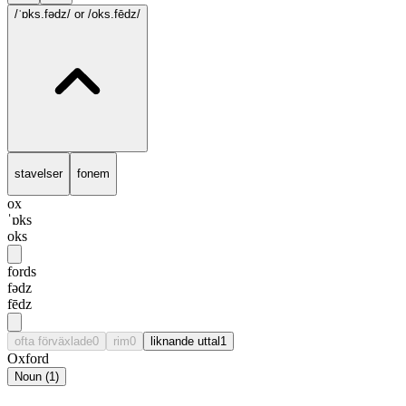
/ˈɒks.fədz/
or /oks.fēdz/
stavelser
fonem
ox
ˈɒks
oks
fords
fədz
fēdz
ofta förväxlade
0
rim
0
liknande uttal
1
Oxford
Noun
(
1
)