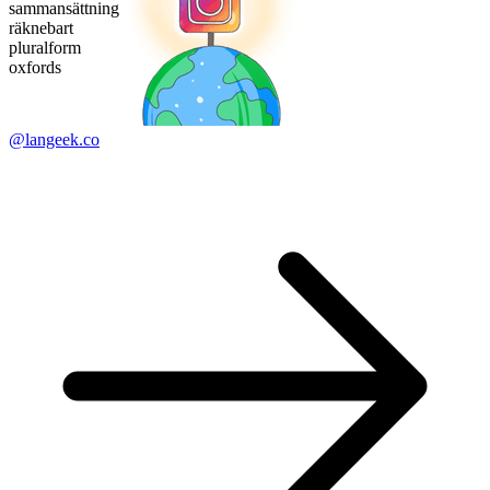
sammansättning
räknebart
pluralform
oxfords
@langeek.co