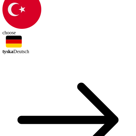
choose
tyska
Deutsch