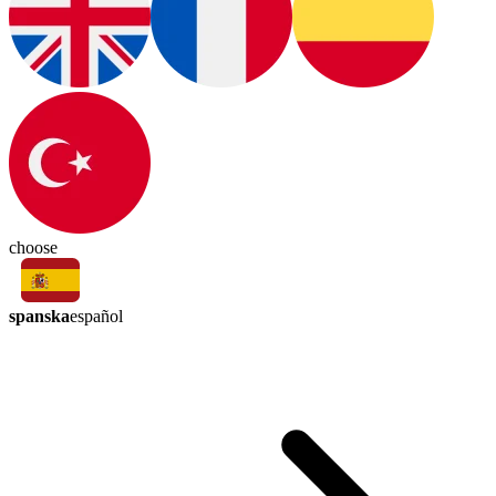
choose
spanska
español