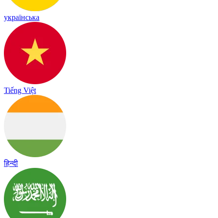
українська
Tiếng Việt
हिन्दी