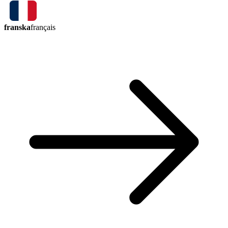
franska
français