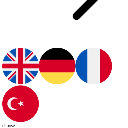
choose