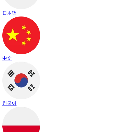
日本語
中文
한국어