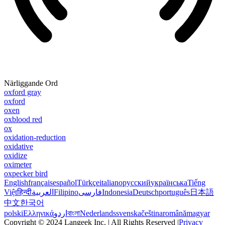
Närliggande Ord
oxford gray
oxford
oxen
oxblood red
ox
oxidation-reduction
oxidative
oxidize
oximeter
oxpecker bird
English
français
español
Türkçe
italiano
русский
українська
Tiếng
Việt
हिन्दी
العربية
Filipino
فارسی
Indonesia
Deutsch
português
日本語
中文
한국어
polski
Ελληνικά
اردو
বাংলা
Nederlands
svenska
čeština
română
magyar
Copyright © 2024 Langeek Inc. | All Rights Reserved |
Privacy