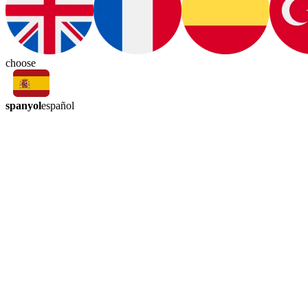
choose
spanyol
español