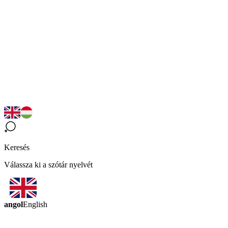
Keresés
Válassza ki a szótár nyelvét
angol
English