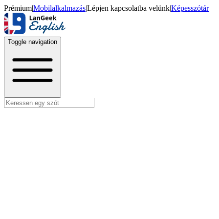
Prémium
|
Mobilalkalmazás
|
Lépjen kapcsolatba velünk
|
Képesszótár
Toggle navigation