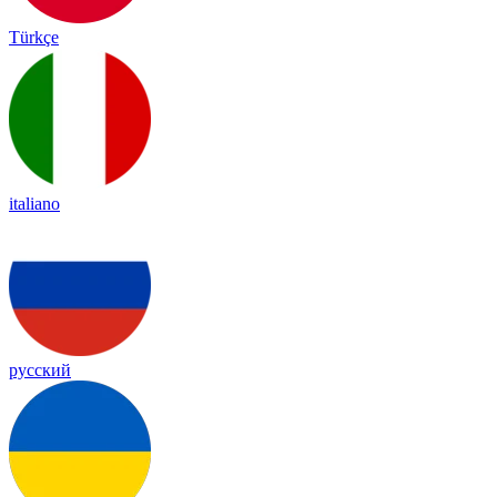
Türkçe
italiano
русский