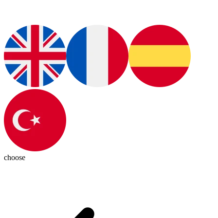
choose