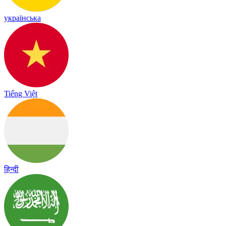
українська
Tiếng Việt
हिन्दी