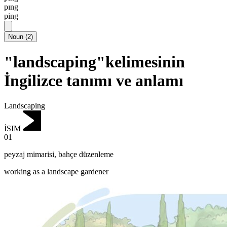
pɪng
ping
Noun
(
2
)
"landscaping"kelimesinin
İngilizce tanımı ve anlamı
Landscaping
İSIM
01
peyzaj mimarisi
,
bahçe düzenleme
working as a landscape gardener