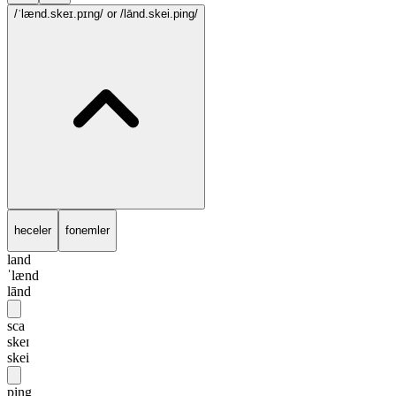
/ˈlænd.skeɪ.pɪng/
or /lānd.skei.ping/
heceler
fonemler
land
ˈlænd
lānd
sca
skeɪ
skei
ping