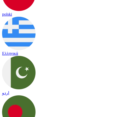
polski
Ελληνικά
اردو