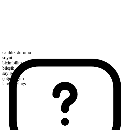
canlılık durumu
soyut
biçimbilimsel yapı
bileşik
sayılamaz
çoğul biçim
landscapings