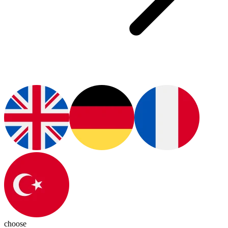
choose