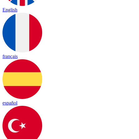
English
français
español