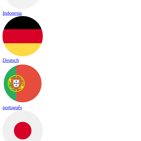
Indonesia
Deutsch
português