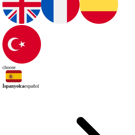
choose
İspanyolca
español