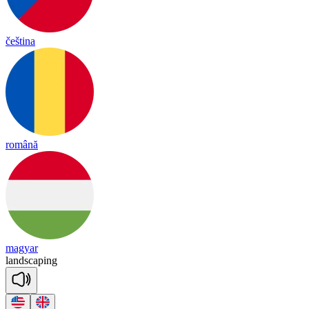
čeština
română
magyar
land
sca
ping