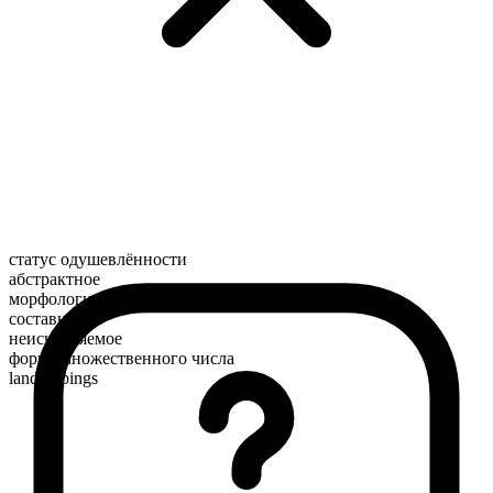
статус одушевлённости
абстрактное
морфологический состав
составное
неисчисляемое
форма множественного числа
landscapings