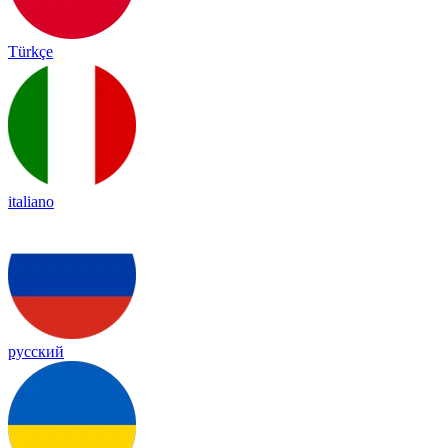
Türkçe
italiano
русский