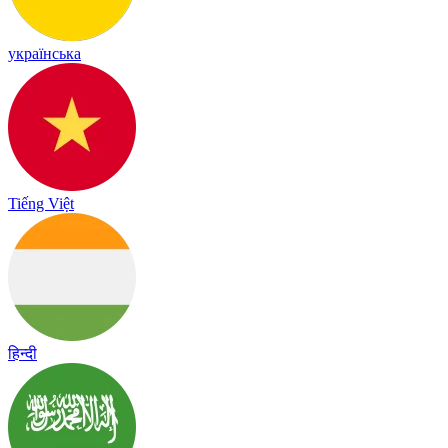
українська
Tiếng Việt
हिन्दी