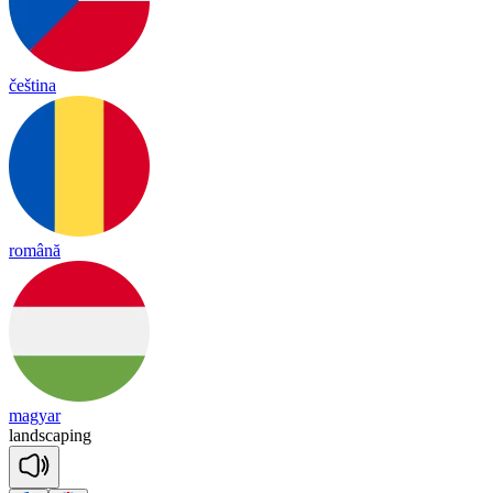
čeština
română
magyar
land
sca
ping