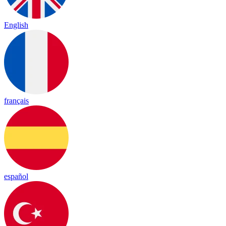
English
français
español