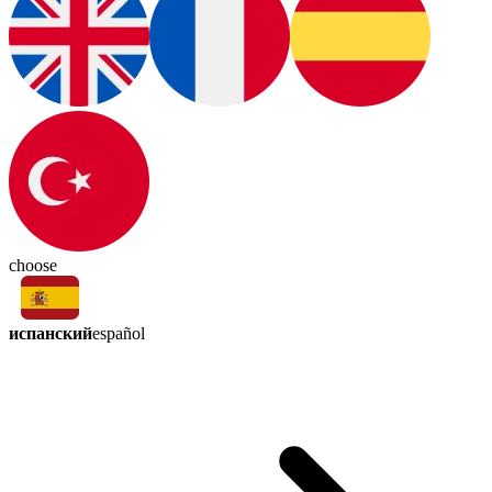
choose
испанский
español