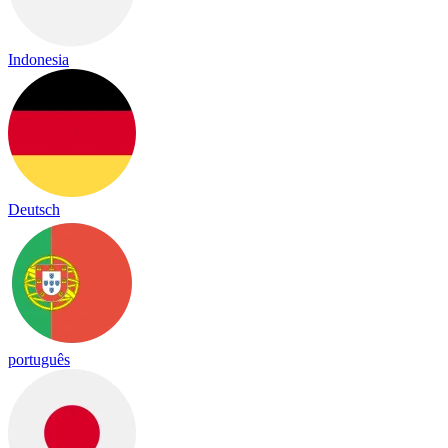
Indonesia
Deutsch
português