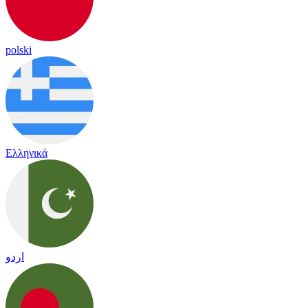
polski
Ελληνικά
اردو