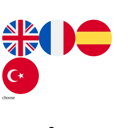
choose