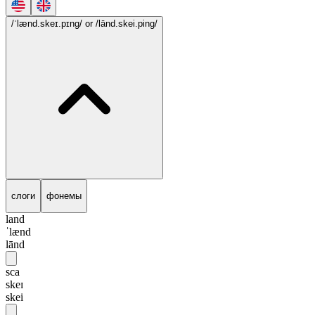
/ˈlænd.skeɪ.pɪng/
or /lānd.skei.ping/
слоги
фонемы
land
ˈlænd
lānd
sca
skeɪ
skei