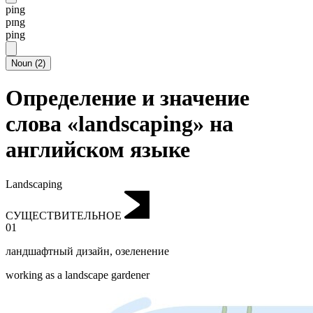
ping
pɪng
ping
Noun
(
2
)
Определение и значение
слова «landscaping» на
английском языке
Landscaping
СУЩЕСТВИТЕЛЬНОЕ
01
ландшафтный дизайн
,
озеленение
working as a landscape gardener