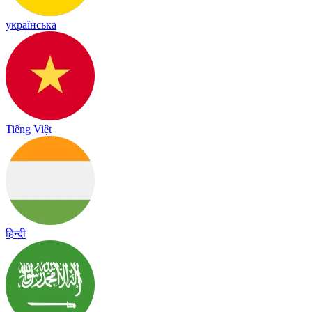
українська
Tiếng Việt
हिन्दी