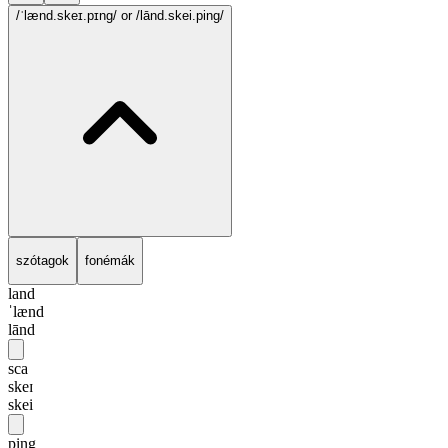
/ˈlænd.skeɪ.pɪng/
or /lānd.skei.ping/
szótagok
fonémák
land
ˈlænd
lānd
sca
skeɪ
skei
ping