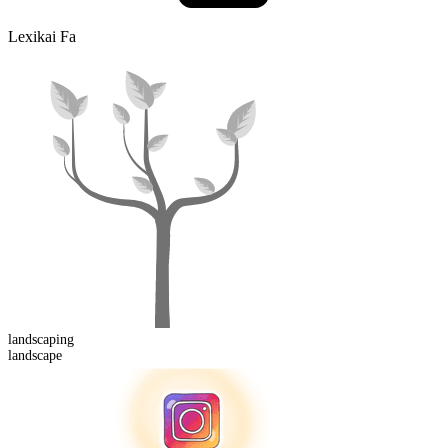
Lexikai Fa
landscaping
landscape