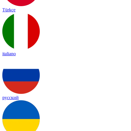
Türkçe
italiano
русский