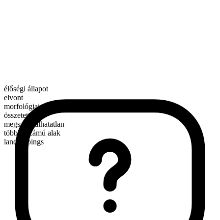
élőségi állapot
elvont
morfológiai összetétel
összetett
megszámlálhatatlan
többes számú alak
landscapings