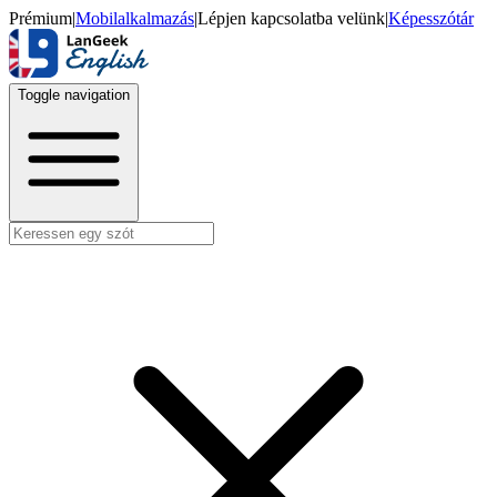
Prémium
|
Mobilalkalmazás
|
Lépjen kapcsolatba velünk
|
Képesszótár
Toggle navigation