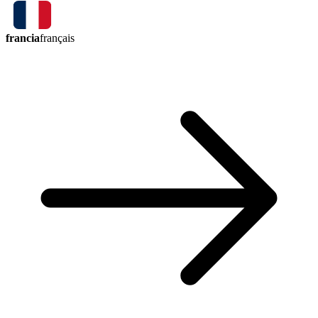
francia
français