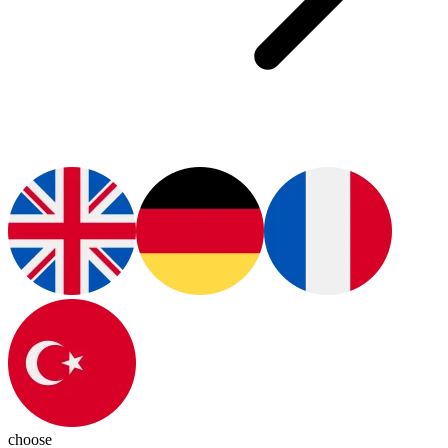
choose