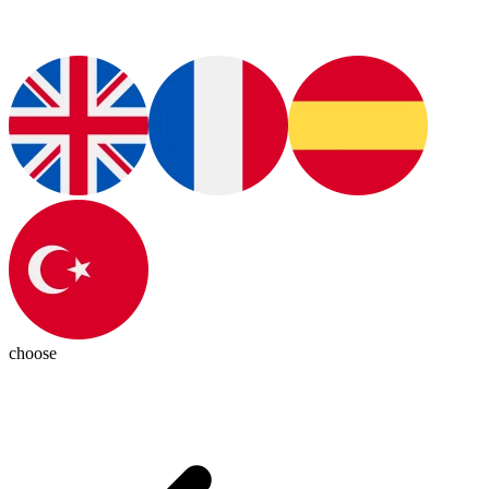
choose