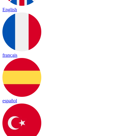
English
français
español