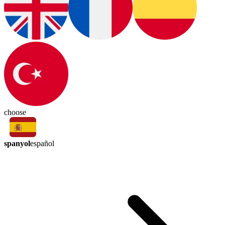
choose
spanyol
español