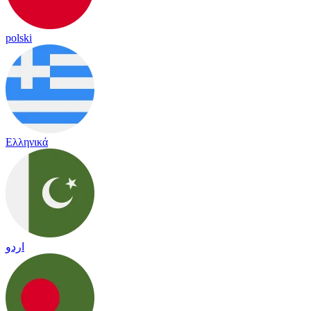
polski
Ελληνικά
اردو