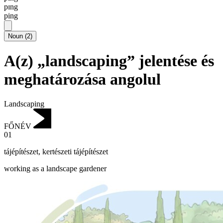
pɪng
ping
Noun
(
2
)
A(z) „landscaping” jelentése és
meghatározása angolul
Landscaping
FŐNÉV
01
tájépítészet
,
kertészeti tájépítészet
working as a landscape gardener