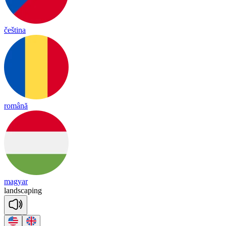
čeština
română
magyar
land
sca
ping