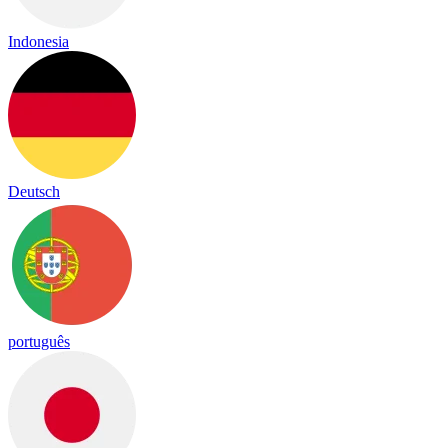
Indonesia
Deutsch
português