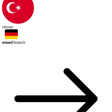
choose
német
Deutsch