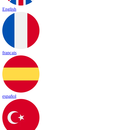
English
français
español