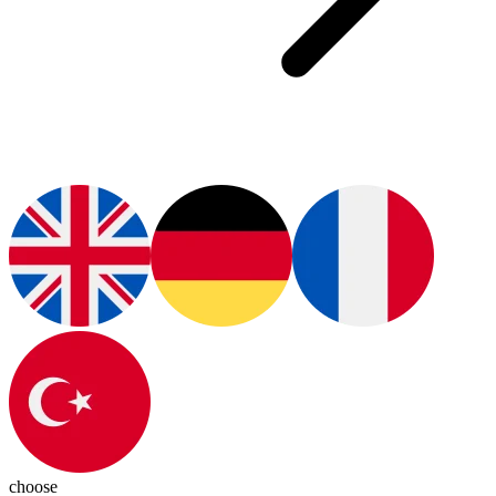
choose