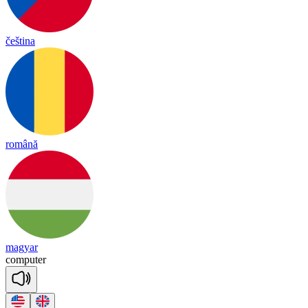
čeština
română
magyar
com
pu
ter