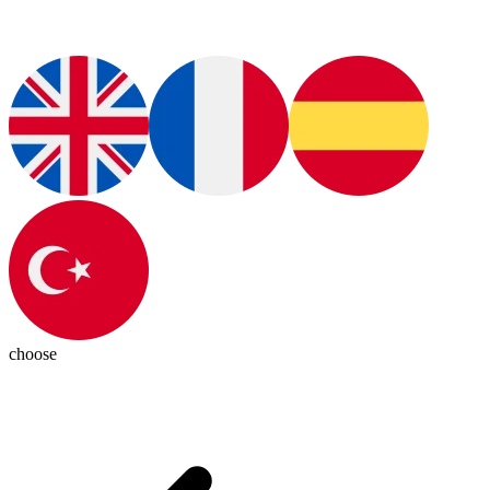
choose