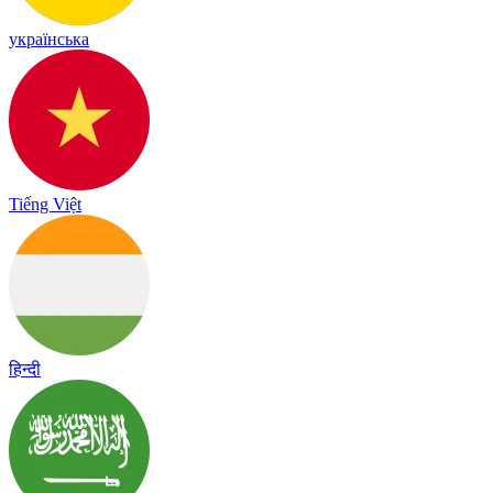
українська
Tiếng Việt
हिन्दी