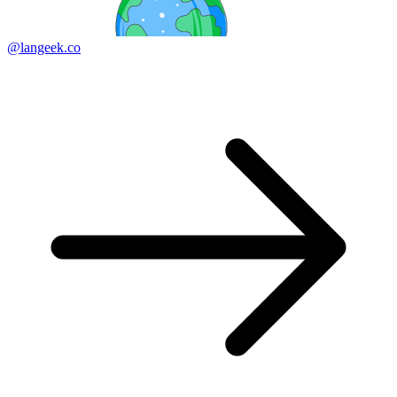
@langeek.co