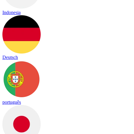
Indonesia
Deutsch
português