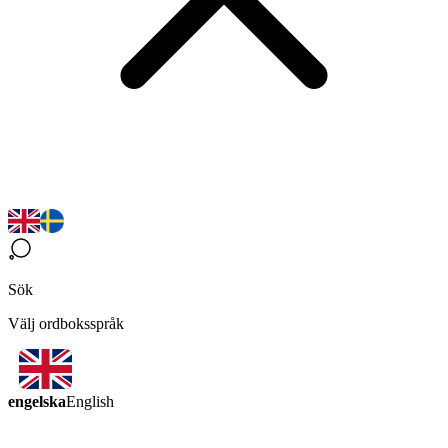
Sök
Välj ordboksspråk
engelska
English