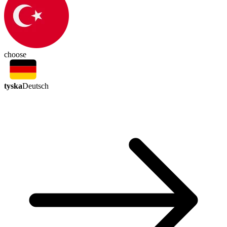
choose
tyska
Deutsch