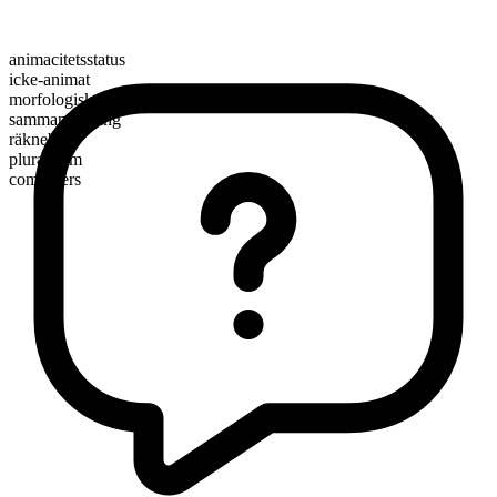
animacitetsstatus
icke-animat
morfologisk sammansättning
sammansättning
räknebart
pluralform
computers