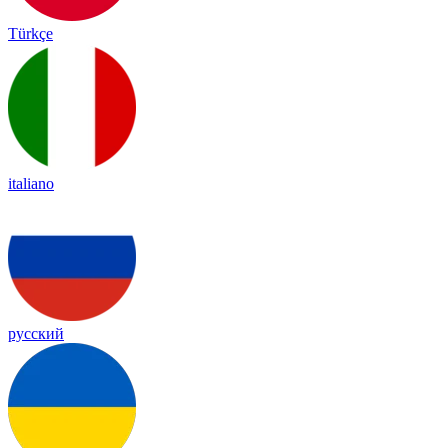
Türkçe
italiano
русский