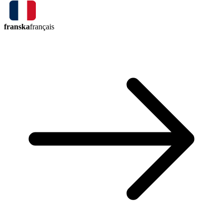
franska
français