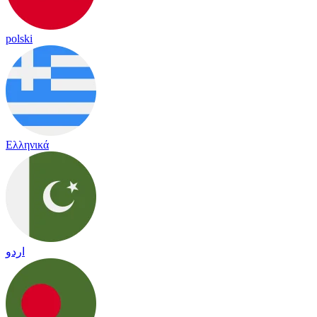
polski
Ελληνικά
اردو