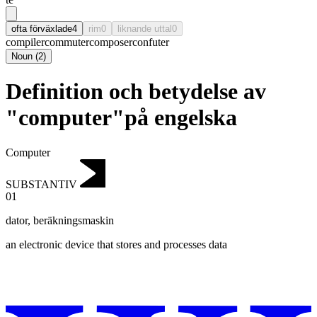
ofta förväxlade
4
rim
0
liknande uttal
0
compiler
commuter
composer
confuter
Noun
(
2
)
Definition och betydelse av
"computer"på engelska
Computer
SUBSTANTIV
01
dator
,
beräkningsmaskin
an electronic device that stores and processes data