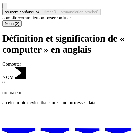
souvent confondus
4
rimes
0
prononciation proche
0
compiler
commuter
composer
confuter
Noun
(
2
)
Définition et signification de «
computer » en anglais
Computer
NOM
01
ordinateur
an electronic device that stores and processes data