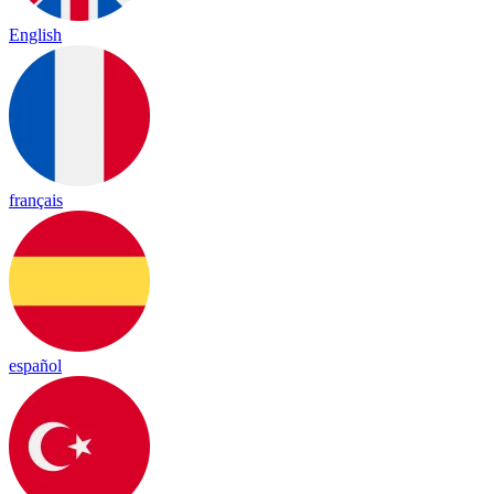
English
français
español