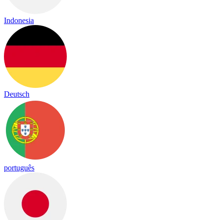
Indonesia
Deutsch
português