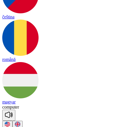
čeština
română
magyar
com
pu
ter