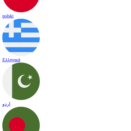
polski
Ελληνικά
اردو