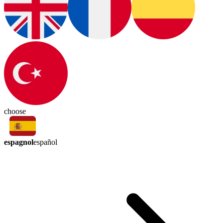
choose
espagnol
español