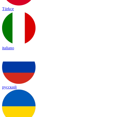
Türkçe
italiano
русский