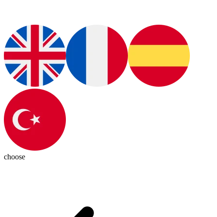
choose