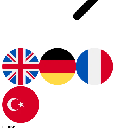
choose