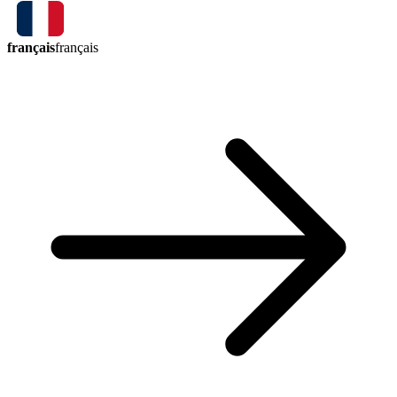
français
français