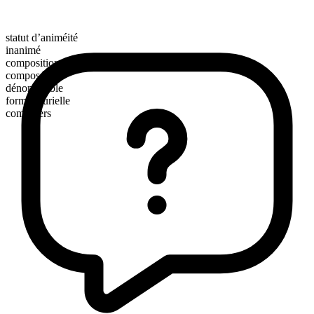
statut d’animéité
inanimé
composition morphologique
composé
dénombrable
forme plurielle
computers