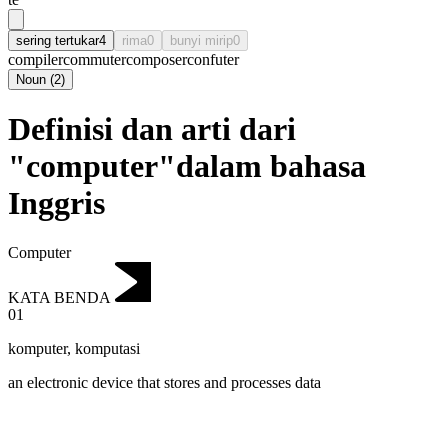
sering tertukar
4
rima
0
bunyi mirip
0
compiler
commuter
composer
confuter
Noun
(
2
)
Definisi dan arti dari
"computer"dalam bahasa
Inggris
Computer
KATA BENDA
01
komputer
,
komputasi
an electronic device that stores and processes data