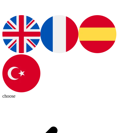
choose