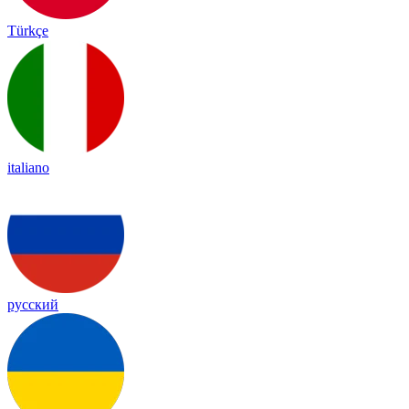
Türkçe
italiano
русский