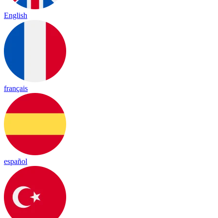
English
français
español