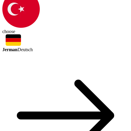
choose
Jerman
Deutsch