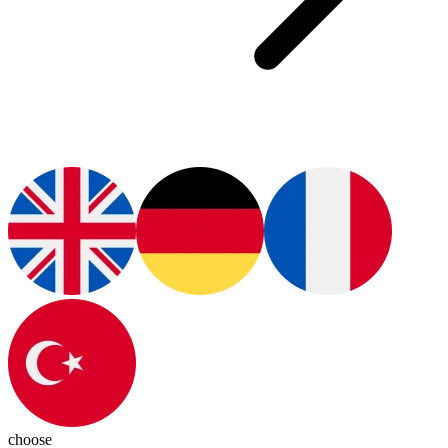
choose