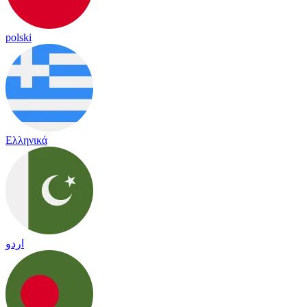
polski
Ελληνικά
اردو