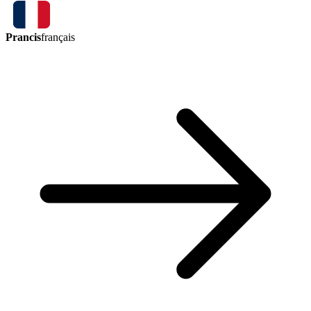
Prancis
français