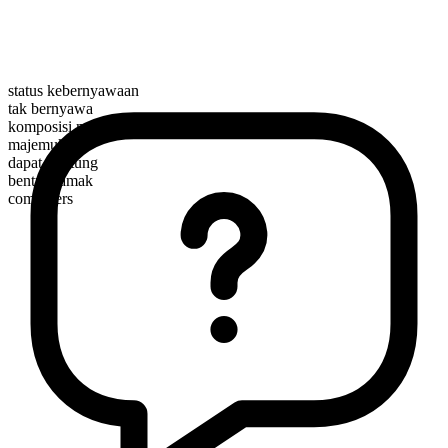
status kebernyawaan
tak bernyawa
komposisi morfologis
majemuk
dapat dihitung
bentuk jamak
computers