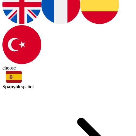
choose
Spanyol
español