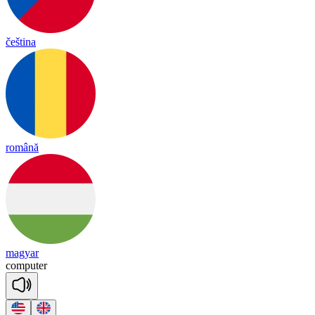
čeština
română
magyar
com
pu
ter