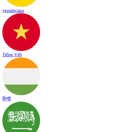
українська
Tiếng Việt
हिन्दी