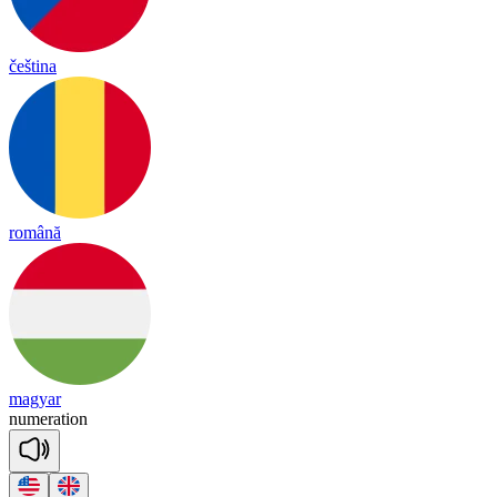
čeština
română
magyar
nu
me
ra
tion