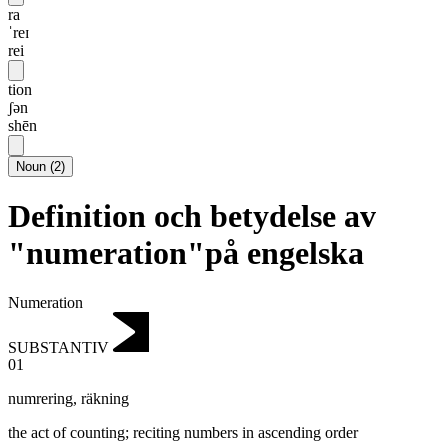
ra
ˈreɪ
rei
tion
ʃən
shēn
Noun
(
2
)
Definition och betydelse av
"numeration"på engelska
Numeration
SUBSTANTIV
01
numrering
,
räkning
the act of counting; reciting numbers in ascending order