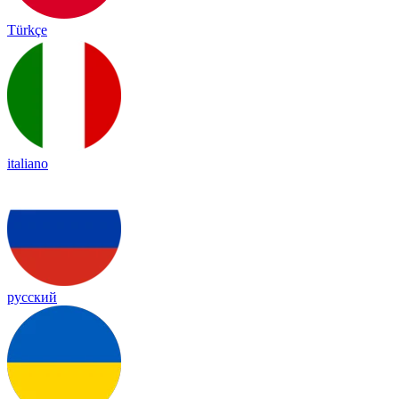
Türkçe
italiano
русский