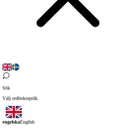
Sök
Välj ordboksspråk
engelska
English