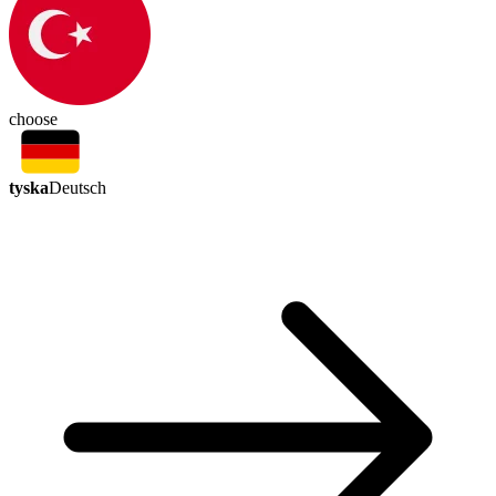
choose
tyska
Deutsch