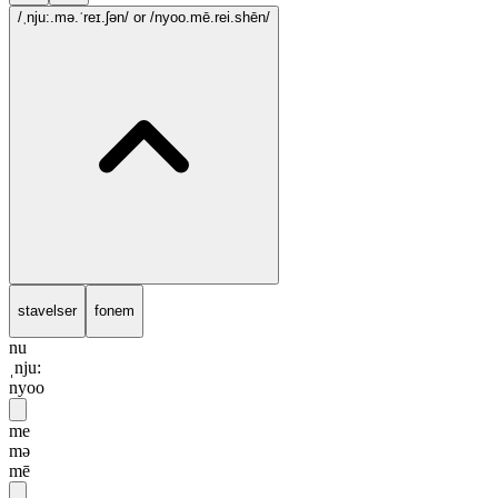
/ˌnju:.mə.ˈreɪ.ʃən/
or /nyoo.mē.rei.shēn/
stavelser
fonem
nu
ˌnju:
nyoo
me
mə
mē