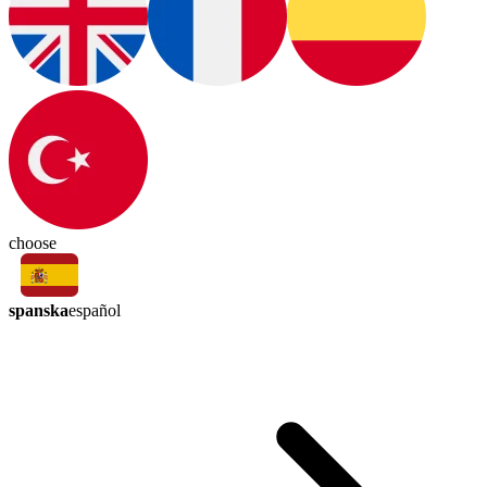
choose
spanska
español