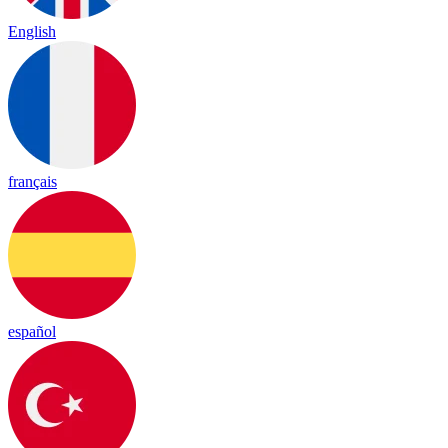
English
français
español