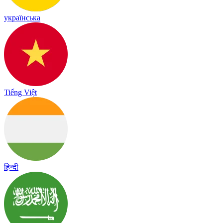
українська
Tiếng Việt
हिन्दी