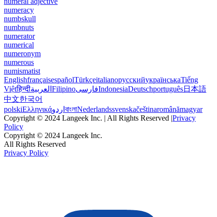
numeral adjective
numeracy
numbskull
numbnuts
numerator
numerical
numeronym
numerous
numismatist
English
français
español
Türkçe
italiano
русский
українська
Tiếng
Việt
हिन्दी
العربية
Filipino
فارسی
Indonesia
Deutsch
português
日本語
中文
한국어
polski
Ελληνικά
اردو
বাংলা
Nederlands
svenska
čeština
română
magyar
Copyright © 2024 Langeek Inc. | All Rights Reserved |
Privacy
Policy
Copyright © 2024 Langeek Inc.
All Rights Reserved
Privacy Policy