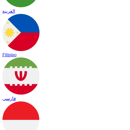
العربية
Filipino
فارسی