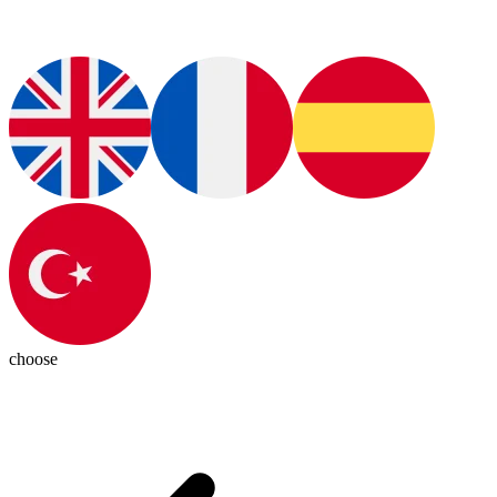
choose