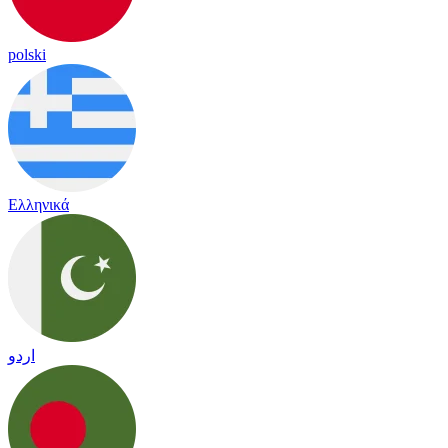
polski
Ελληνικά
اردو