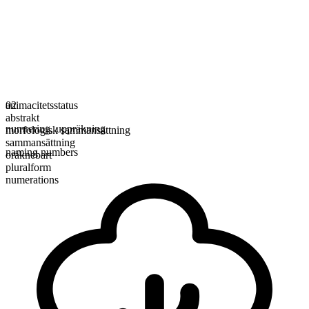
animacitetsstatus
02
abstrakt
numrering
,
uppräkning
morfologisk sammansättning
sammansättning
naming numbers
oräknebart
pluralform
numerations