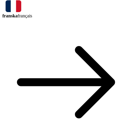
franska
français