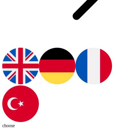
choose