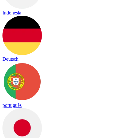
Indonesia
Deutsch
português