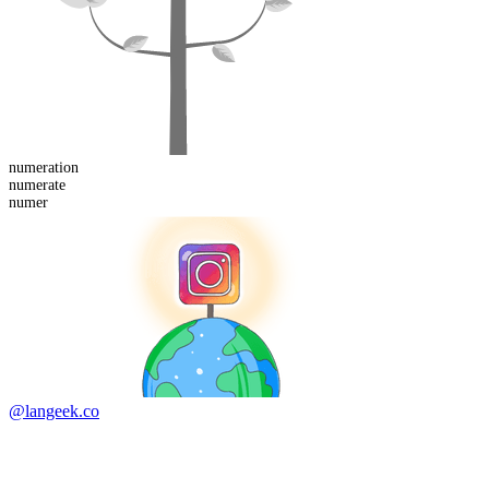
numeration
numer
ate
numer
@langeek.co