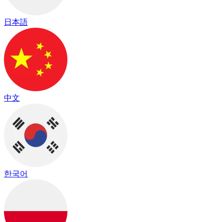
日本語
中文
한국어