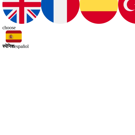
choose
स्पेनिश
español