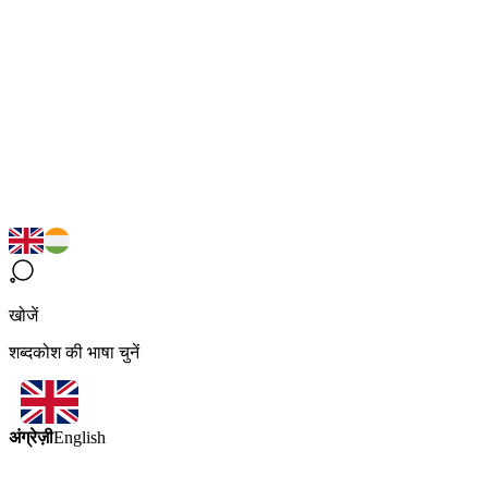
खोजें
शब्दकोश की भाषा चुनें
अंग्रेज़ी
English