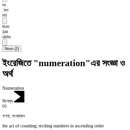
ra
ˈreɪ
rei
tion
ʃən
shēn
Noun
(
2
)
ইংরেজিতে "numeration"এর সংজ্ঞা ও
অর্থ
Numeration
বিশেষ্য
01
গণনা
,
সংখ্যায়ন
the act of counting; reciting numbers in ascending order