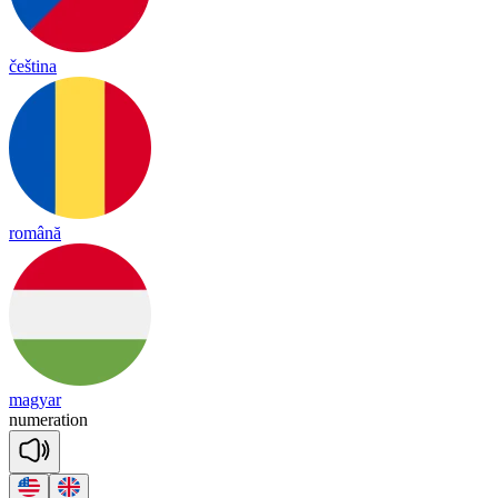
čeština
română
magyar
nu
me
ra
tion