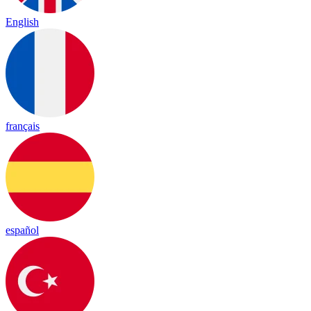
English
français
español