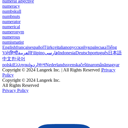
numeral adjective
numeracy
numbskull
numbnuts
numerator
numerical
numeronym
numerous
numismatist
English
français
español
Türkçe
italiano
русский
українська
Tiếng
Việt
हिन्दी
العربية
Filipino
فارسی
Indonesia
Deutsch
português
日本語
中文
한국어
polski
Ελληνικά
اردو
বাংলা
Nederlands
svenska
čeština
română
magyar
Copyright © 2024 Langeek Inc. | All Rights Reserved |
Privacy
Policy
Copyright © 2024 Langeek Inc.
All Rights Reserved
Privacy Policy