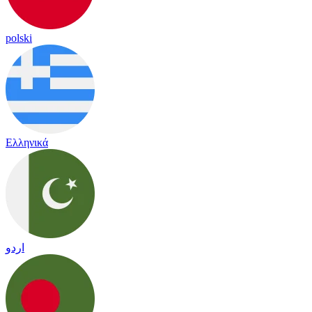
polski
Ελληνικά
اردو