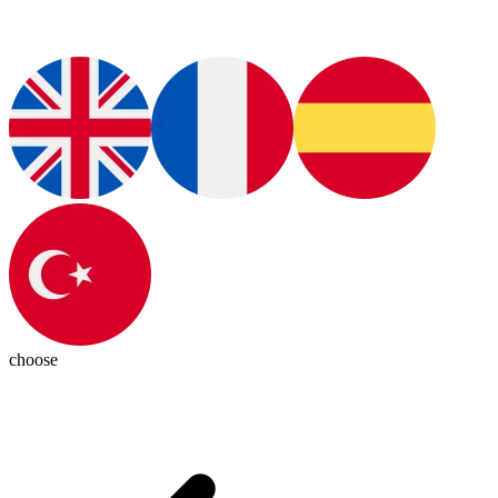
choose