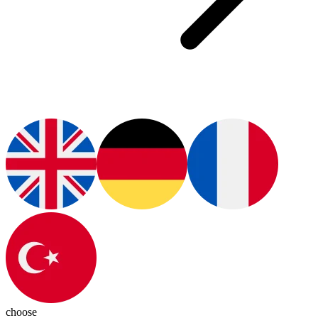
choose