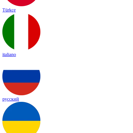
Türkçe
italiano
русский