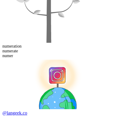
numeration
numer
ate
numer
@langeek.co