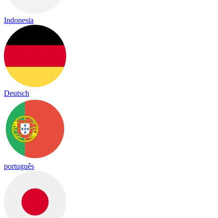
Indonesia
Deutsch
português