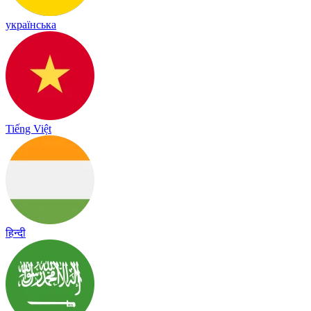
українська
Tiếng Việt
हिन्दी