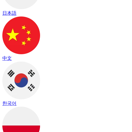
日本語
中文
한국어