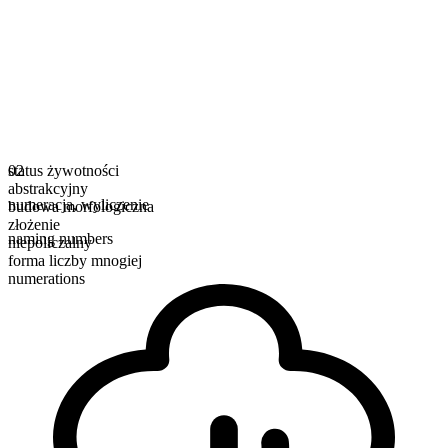
status żywotności
02
abstrakcyjny
numeracja
,
wyliczenie
budowa morfologiczna
złożenie
naming numbers
niepoliczalny
forma liczby mnogiej
numerations