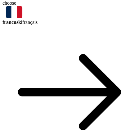
choose
francuski
français