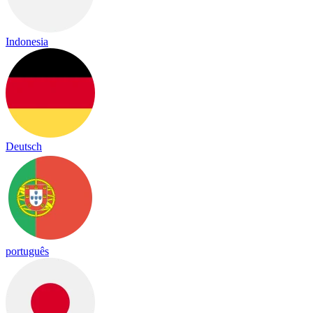
Indonesia
Deutsch
português