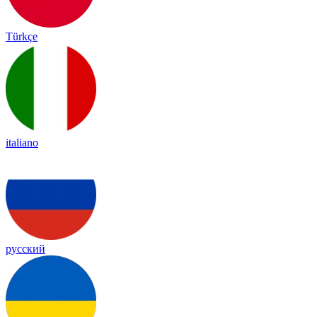
Türkçe
italiano
русский