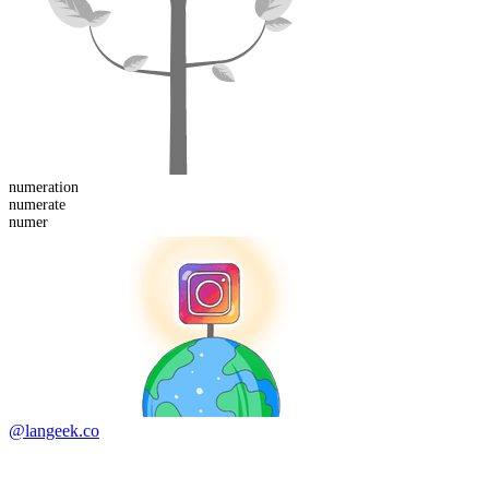
numeration
numer
ate
numer
@langeek.co