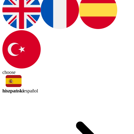
choose
hiszpański
español