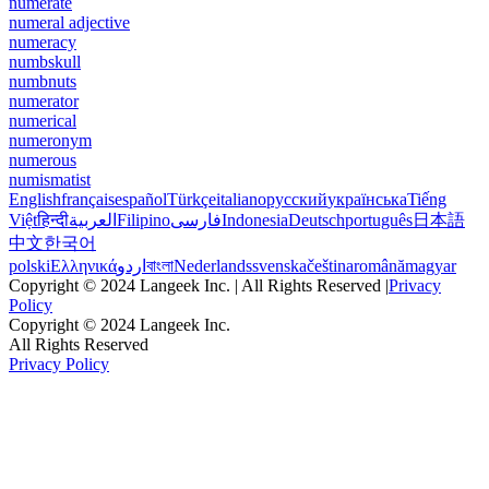
numerate
numeral adjective
numeracy
numbskull
numbnuts
numerator
numerical
numeronym
numerous
numismatist
English
français
español
Türkçe
italiano
русский
українська
Tiếng
Việt
हिन्दी
العربية
Filipino
فارسی
Indonesia
Deutsch
português
日本語
中文
한국어
polski
Ελληνικά
اردو
বাংলা
Nederlands
svenska
čeština
română
magyar
Copyright © 2024 Langeek Inc. | All Rights Reserved |
Privacy
Policy
Copyright © 2024 Langeek Inc.
All Rights Reserved
Privacy Policy