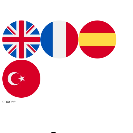
choose