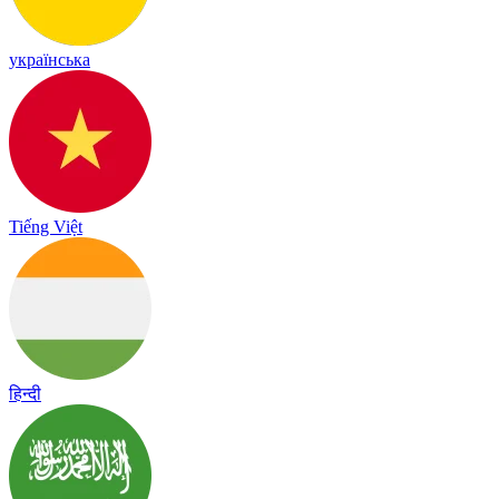
українська
Tiếng Việt
हिन्दी