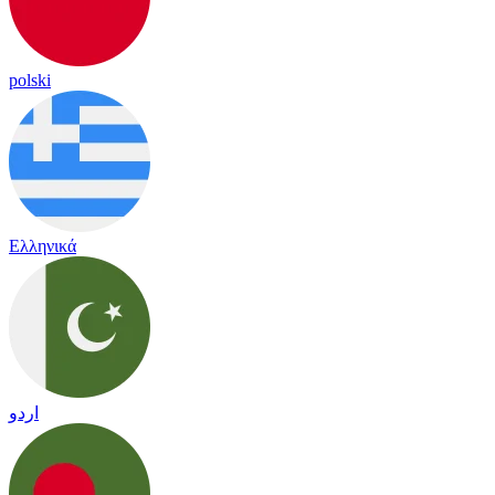
polski
Ελληνικά
اردو