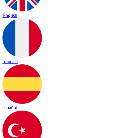
English
français
español