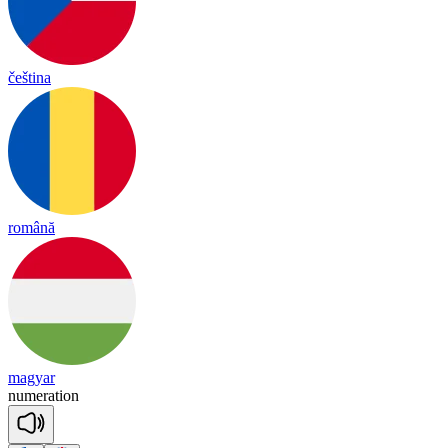
čeština
română
magyar
nu
me
ra
tion