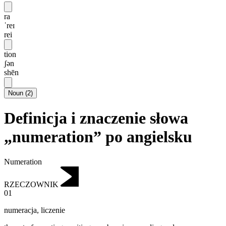
ra
ˈreɪ
rei
tion
ʃən
shēn
Noun
(
2
)
Definicja i znaczenie słowa
„numeration” po angielsku
Numeration
RZECZOWNIK
01
numeracja
,
liczenie