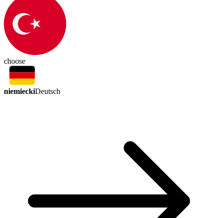
choose
niemiecki
Deutsch