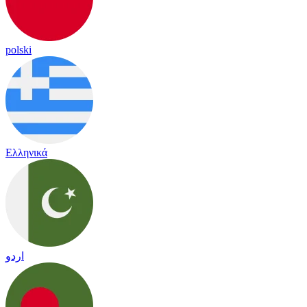
polski
Ελληνικά
اردو