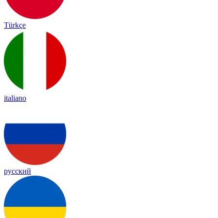
Türkçe
italiano
русский