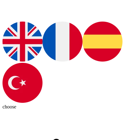
choose