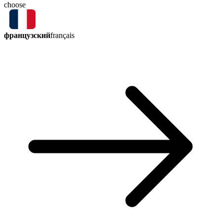
choose
французский
français