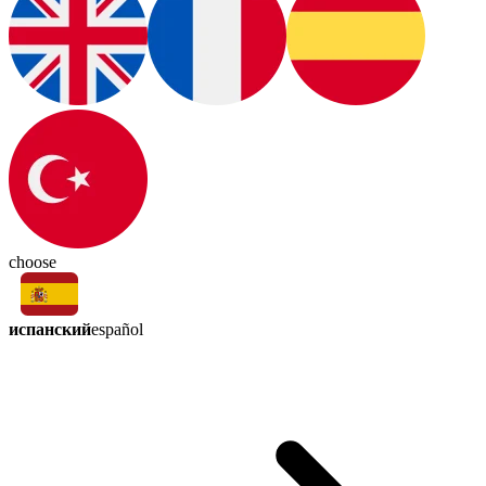
choose
испанский
español