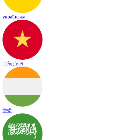
українська
Tiếng Việt
हिन्दी