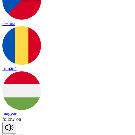
čeština
română
magyar
follow
-
on