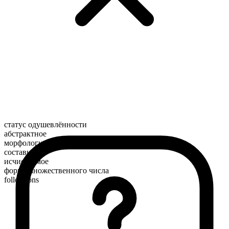
статус одушевлённости
абстрактное
морфологический состав
составное
исчисляемое
форма множественного числа
follow-ons