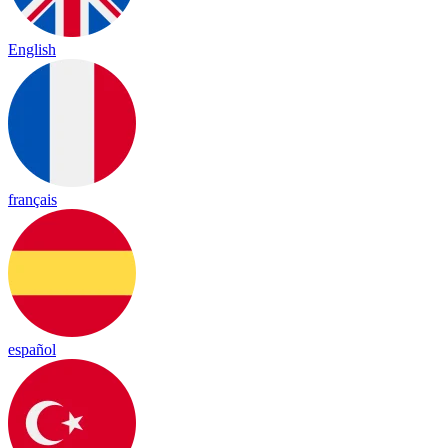
English
français
español