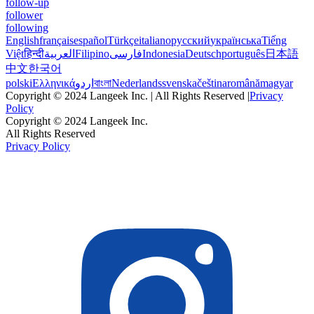
follow-up
follower
following
English
français
español
Türkçe
italiano
русский
українська
Tiếng
Việt
हिन्दी
العربية
Filipino
فارسی
Indonesia
Deutsch
português
日本語
中文
한국어
polski
Ελληνικά
اردو
বাংলা
Nederlands
svenska
čeština
română
magyar
Copyright © 2024 Langeek Inc. | All Rights Reserved |
Privacy
Policy
Copyright © 2024 Langeek Inc.
All Rights Reserved
Privacy Policy