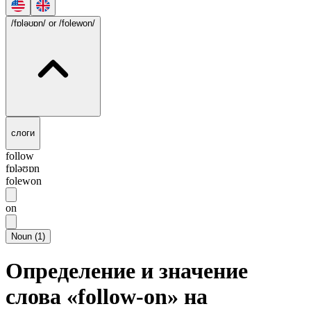
/fɒləʊɒn/
or /folewon/
слоги
follow
fɒləʊɒn
folewon
on
Noun
(
1
)
Определение и значение
слова «follow-on» на