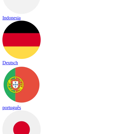
Indonesia
Deutsch
português