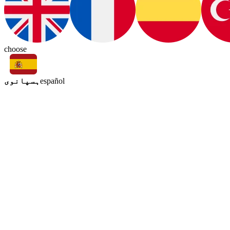
choose
ہسپانوی
español