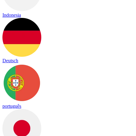
Indonesia
Deutsch
português