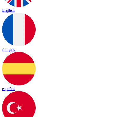
English
français
español