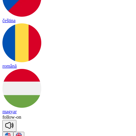
čeština
română
magyar
follow
-
on