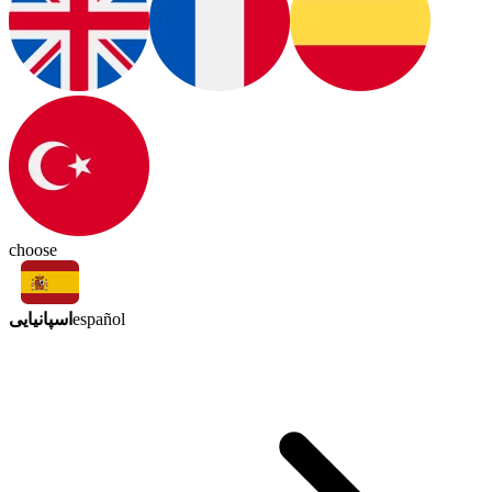
choose
اسپانیایی
español