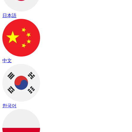
日本語
中文
한국어