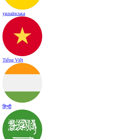
українська
Tiếng Việt
हिन्दी