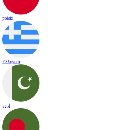
polski
Ελληνικά
اردو