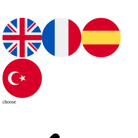
choose