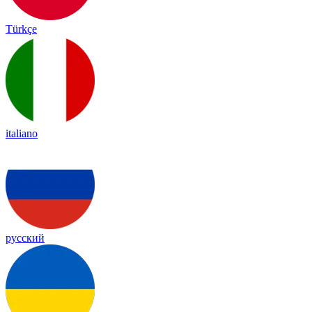
Türkçe
italiano
русский