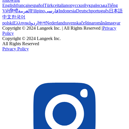
following
English
français
español
Türkçe
italiano
русский
українська
Tiếng
Việt
हिन्दी
العربية
Filipino
فارسی
Indonesia
Deutsch
português
日本語
中文
한국어
polski
Ελληνικά
اردو
বাংলা
Nederlands
svenska
čeština
română
magyar
Copyright © 2024 Langeek Inc. | All Rights Reserved |
Privacy
Policy
Copyright © 2024 Langeek Inc.
All Rights Reserved
Privacy Policy