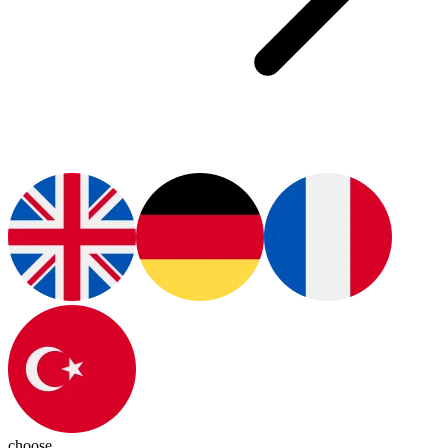
choose