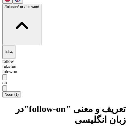
/fɒləʊɒn/
or /folewon/
هجاها
follow
fɒləʊɒn
folewon
on
Noun
(
1
)
تعریف و معنی "follow-on"در
زبان انگلیسی