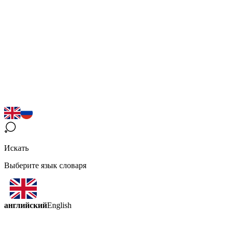
Искать
Выберите язык словаря
английский
English