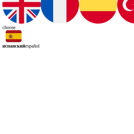
choose
испанский
español