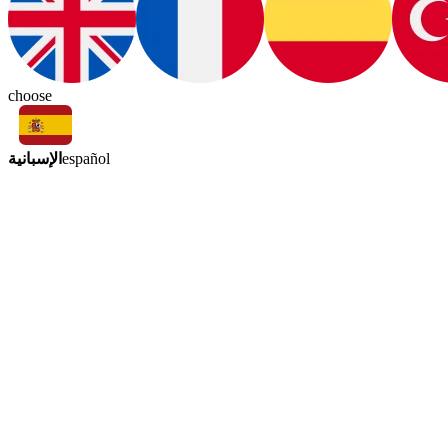
choose
الإسبانية
español