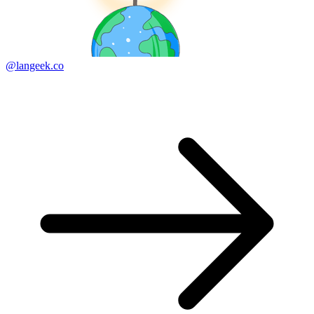
@langeek.co