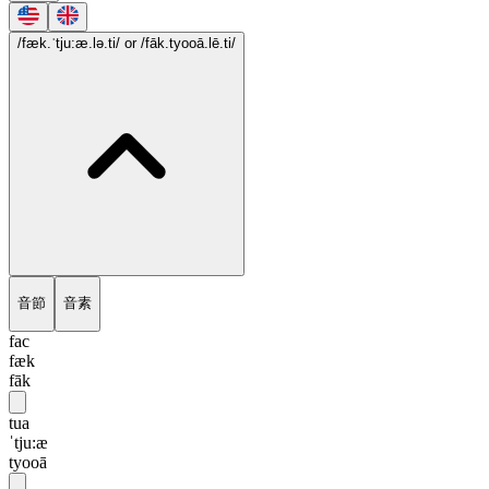
/fæk.ˈtju:æ.lə.ti/
or /fāk.tyooā.lē.ti/
音節
音素
fac
fæk
fāk
tua
ˈtju:æ
tyooā