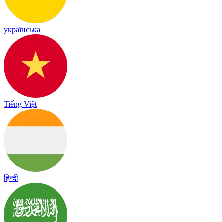
українська
Tiếng Việt
हिन्दी