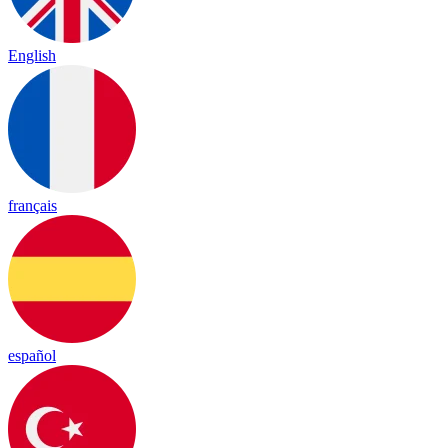
English
français
español