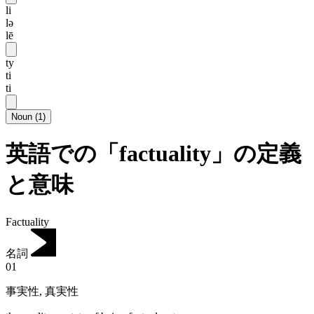
li
lə
lē
ty
ti
ti
Noun
(
1
)
英語での「factuality」の定義
と意味
Factuality
名詞
01
事実性
,
真実性