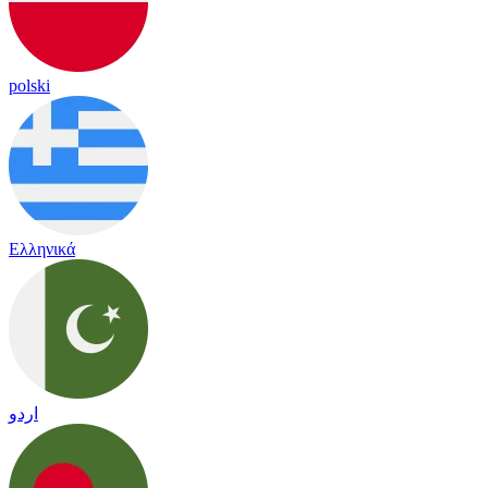
polski
Ελληνικά
اردو