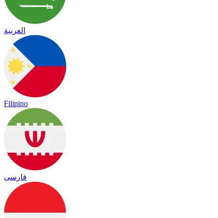
العربية
Filipino
فارسی