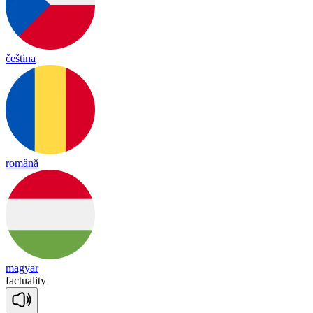
čeština
română
magyar
fac
tua
li
ty