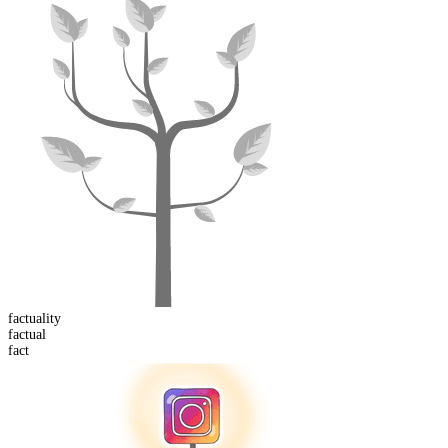
factuality
factual
fact