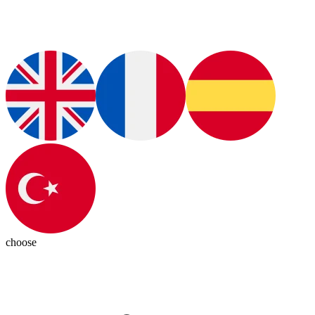
choose