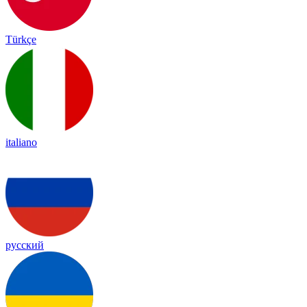
Türkçe
italiano
русский