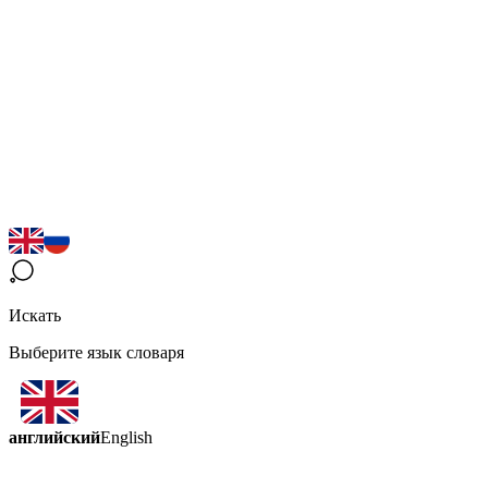
Искать
Выберите язык словаря
английский
English