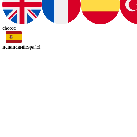
choose
испанский
español