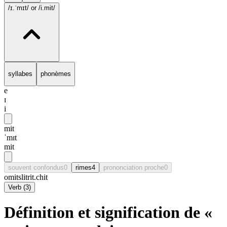
/ɪ.ˈmɪt/
or /i.mit/
syllabes
phonèmes
e
ɪ
i
mit
ˈmɪt
mit
souvent confondus
0
rimes
4
prononciation proche
0
omit
slit
rit.
chit
Verb
(
3
)
Définition et signification de «