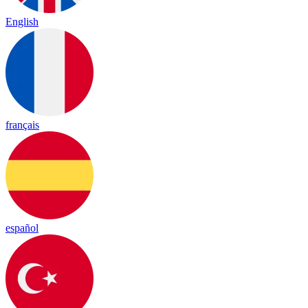
English
français
español