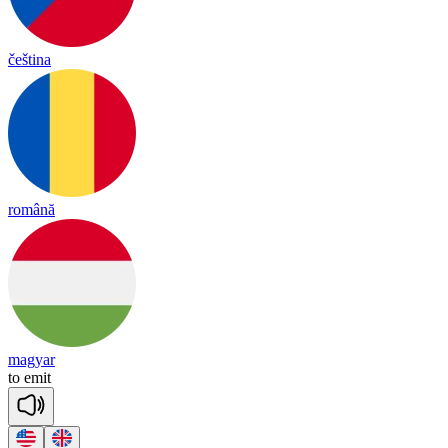
čeština
română
magyar
to
e
mit