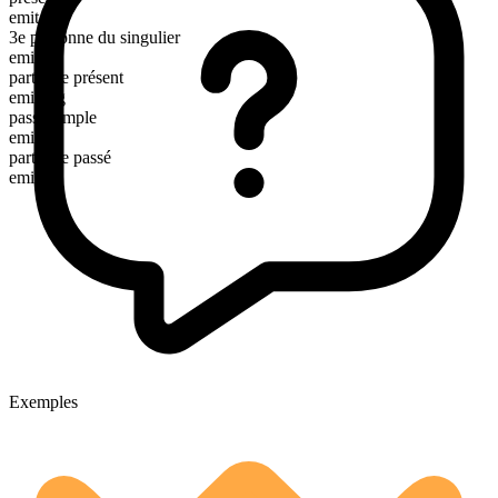
emit
3e personne du singulier
emits
participe présent
emitting
passé simple
emitted
participe passé
emitted
Exemples