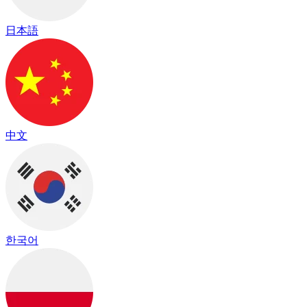
日本語
中文
한국어