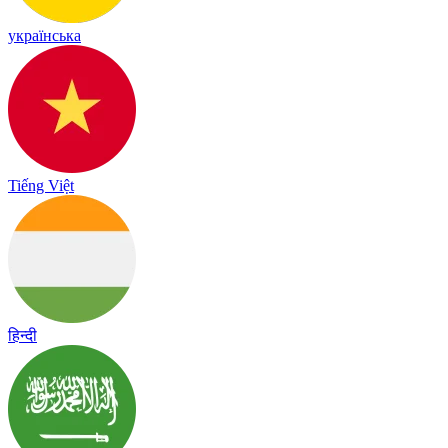
українська
Tiếng Việt
हिन्दी