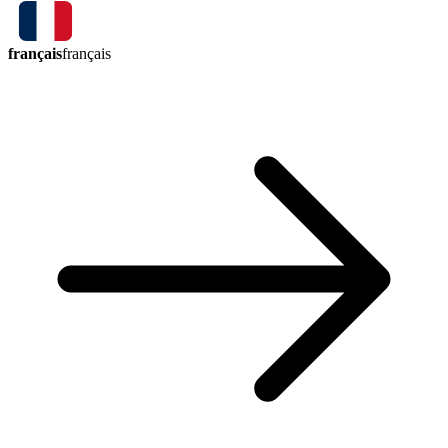
français
français