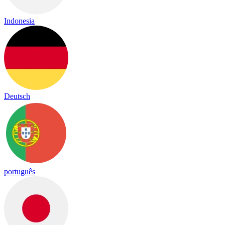
Indonesia
Deutsch
português