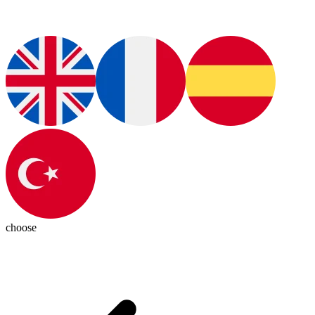
choose