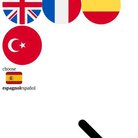
choose
espagnol
español