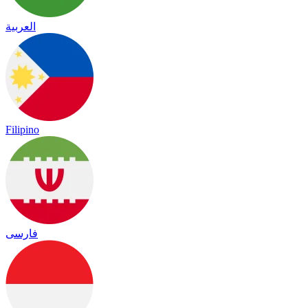
العربية
Filipino
فارسی