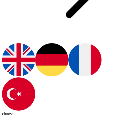
choose