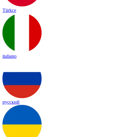
Türkçe
italiano
русский