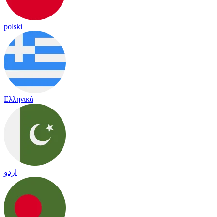
polski
Ελληνικά
اردو