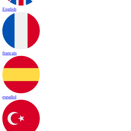
English
français
español