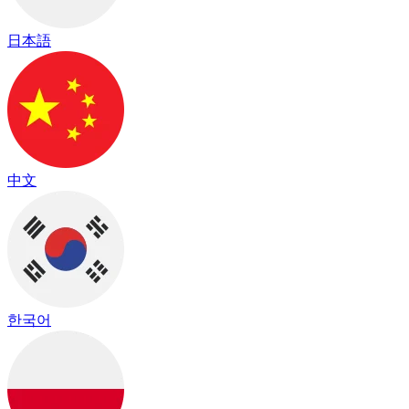
日本語
中文
한국어