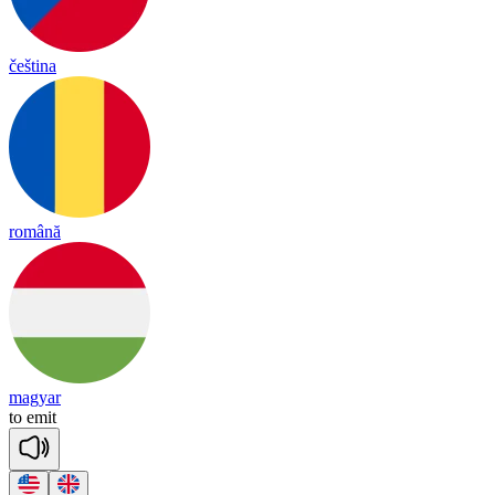
čeština
română
magyar
to
e
mit