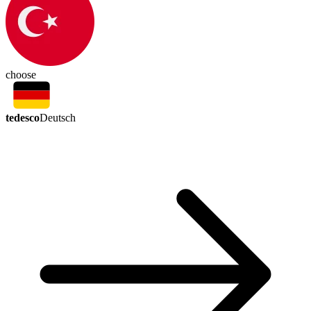
choose
tedesco
Deutsch