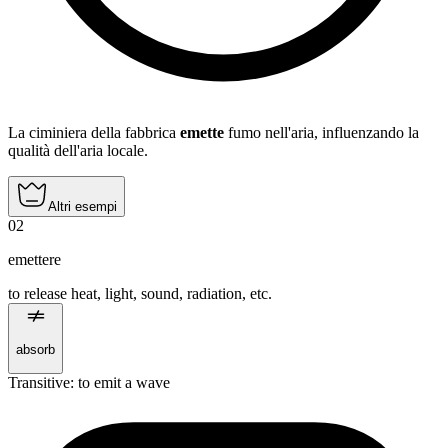
La ciminiera della fabbrica
emette
fumo nell'aria, influenzando la
qualità dell'aria locale.
Altri esempi
02
emettere
to release heat, light, sound, radiation, etc.
absorb
Transitive
:
to emit
a wave