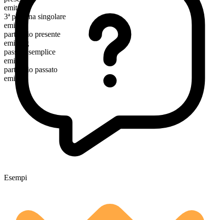
emit
3ª persona singolare
emits
participio presente
emitting
passato semplice
emitted
participio passato
emitted
Esempi