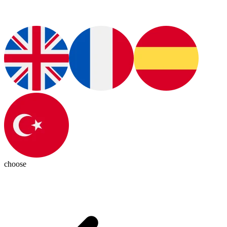
choose