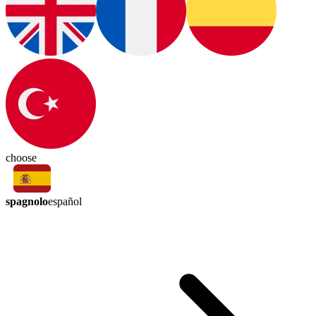
choose
spagnolo
español