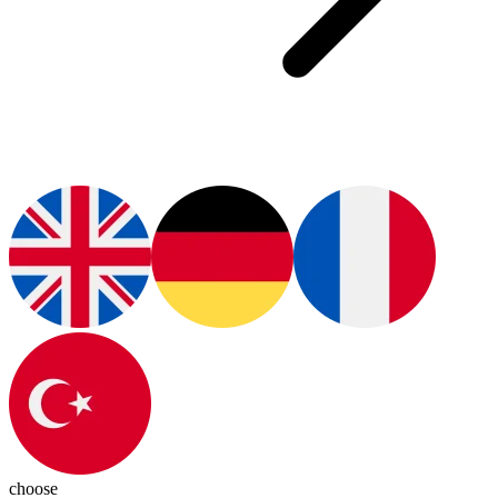
choose