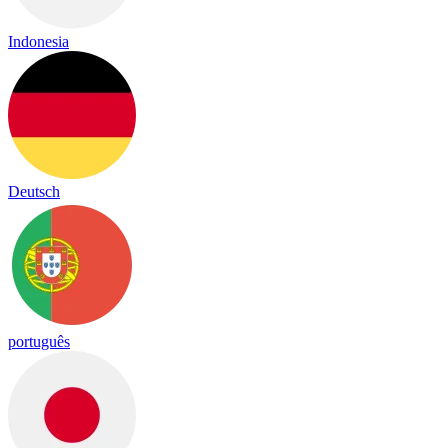
Indonesia
Deutsch
português