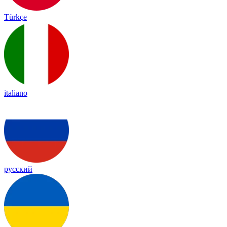
Türkçe
italiano
русский