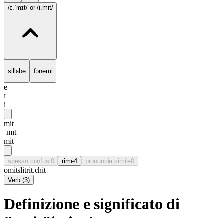
/ɪ.ˈmɪt/
or /i.mit/
sillabe
fonemi
e
ɪ
i
mit
ˈmɪt
mit
spesso confusi
0
rime
4
pronuncia simile
0
omit
slit
rit.
chit
Verb
(
3
)
Definizione e significato di