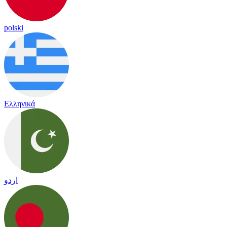
polski
Ελληνικά
اردو