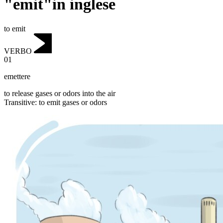
"emit"in inglese
to emit
VERBO
01
emettere
to release gases or odors into the air
Transitive
:
to emit
gases or odors