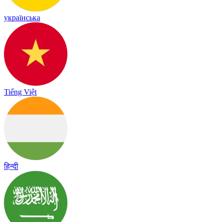
українська
Tiếng Việt
हिन्दी