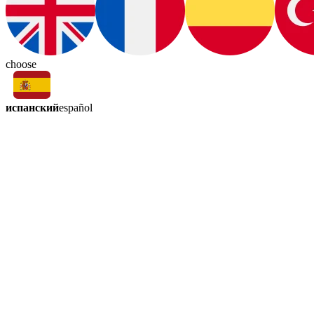
choose
испанский
español