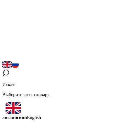
Искать
Выберите язык словаря
английский
English