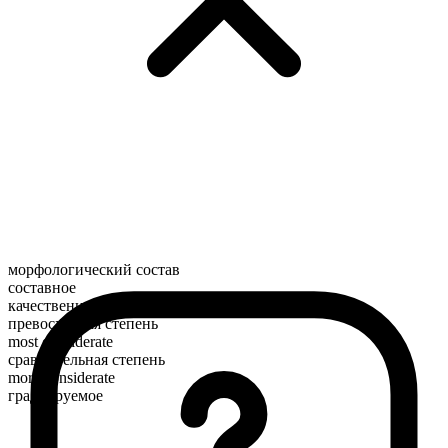
морфологический состав
составное
качественное
превосходная степень
most considerate
сравнительная степень
more considerate
градуируемое