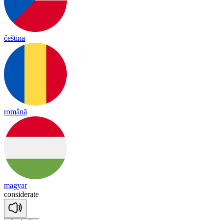
čeština
română
magyar
con
si
de
rate