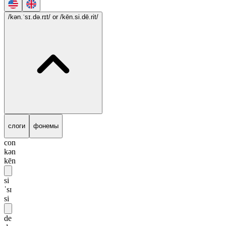
/kən.ˈsɪ.də.rɪt/
or /kēn.si.dē.rit/
слоги
фонемы
con
kən
kēn
si
ˈsɪ
si
de