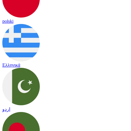
polski
Ελληνικά
اردو