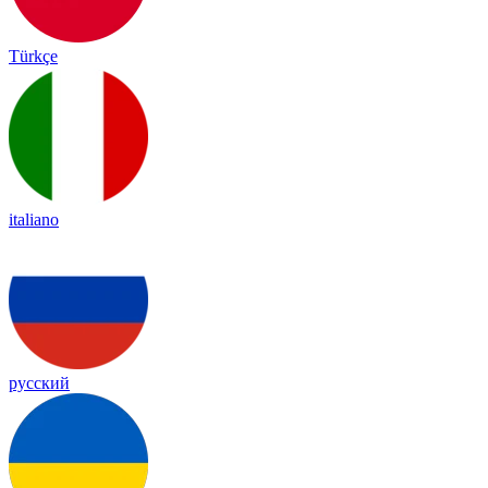
Türkçe
italiano
русский