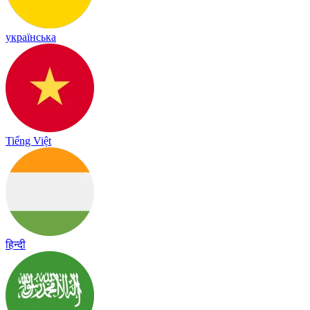
українська
Tiếng Việt
हिन्दी