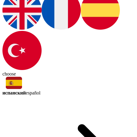
choose
испанский
español