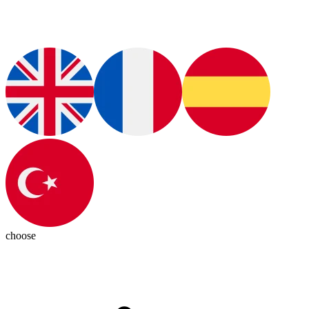
choose