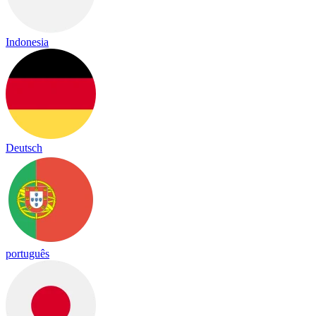
Indonesia
Deutsch
português