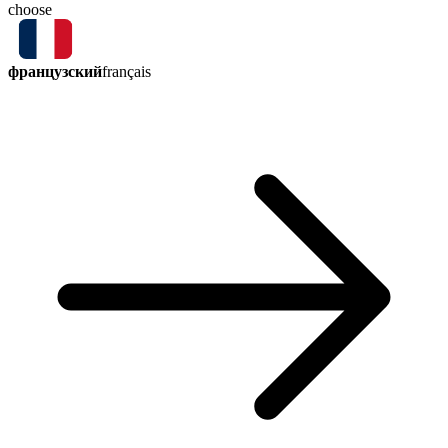
choose
французский
français