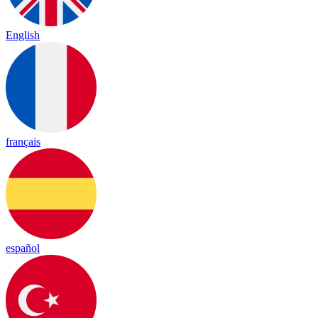
English
français
español