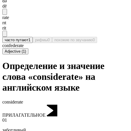
də
dē
rate
rɪt
rit
часто путают
1
рифмы
0
похожие по звучанию
0
confederate
Adjective
(
1
)
Определение и значение
слова «considerate» на
английском языке
considerate
ПРИЛАГАТЕЛЬНОЕ
01
заботливый