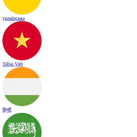
українська
Tiếng Việt
हिन्दी