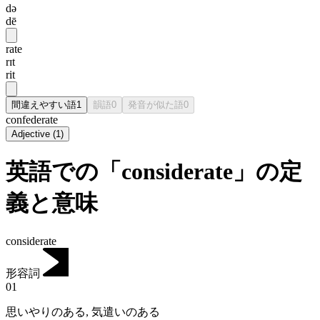
də
dē
rate
rɪt
rit
間違えやすい語
1
韻語
0
発音が似た語
0
confederate
Adjective
(
1
)
英語での「considerate」の定
義と意味
considerate
形容詞
01
思いやりのある
,
気遣いのある