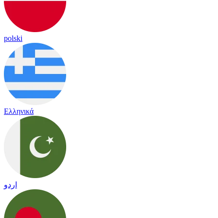
polski
Ελληνικά
اردو