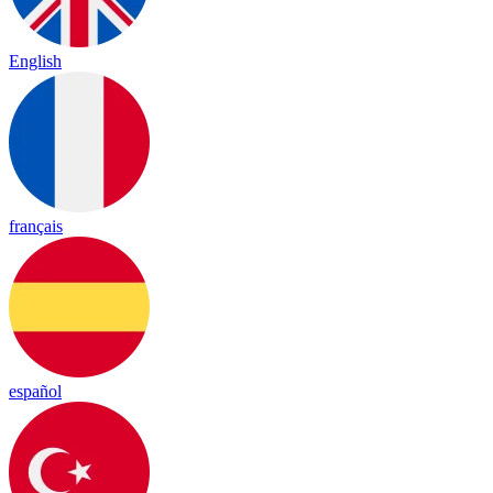
English
français
español