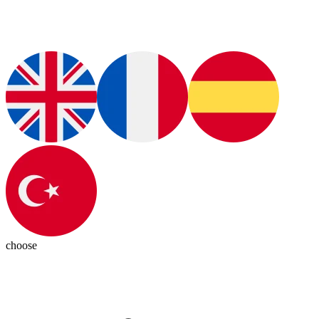
choose