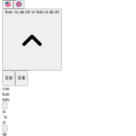
/kən.ˈsɪ.də.rɪt/
or /kēn.si.dē.rit/
音節
音素
con
kən
kēn
si
ˈsɪ
si
de