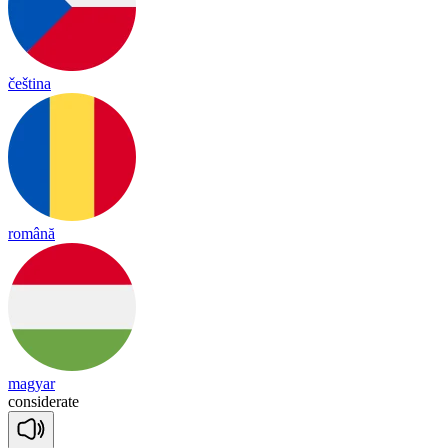
čeština
română
magyar
con
si
de
rate