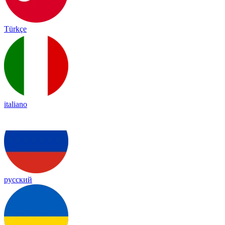
Türkçe
italiano
русский