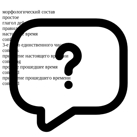
морфологический состав
простое
глагол действия
правильный
настоящее время
confide
3-е лицо единственного числа
confides
причастие настоящего времени
confiding
простое прошедшее время
confided
причастие прошедшего времени
confided