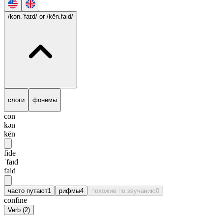
/kən.ˈfaɪd/
or /kēn.faid/
слоги
фонемы
con
kən
kēn
fide
ˈfaɪd
faid
часто путают
1
рифмы
4
похожие по звучанию
0
confine
Verb
(
2
)