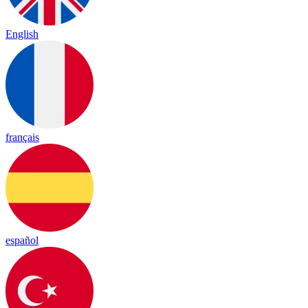
English
français
español