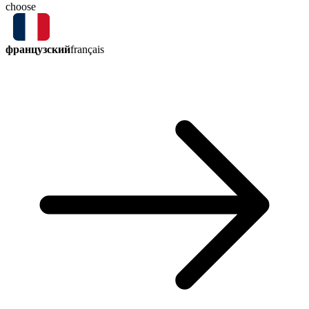
choose
французский
français