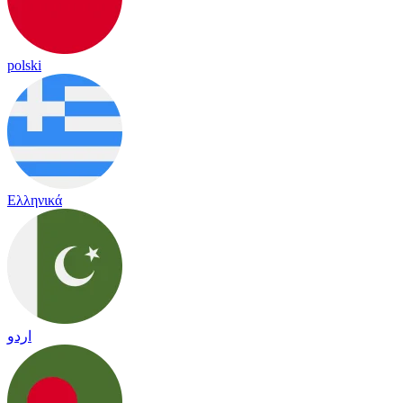
polski
Ελληνικά
اردو