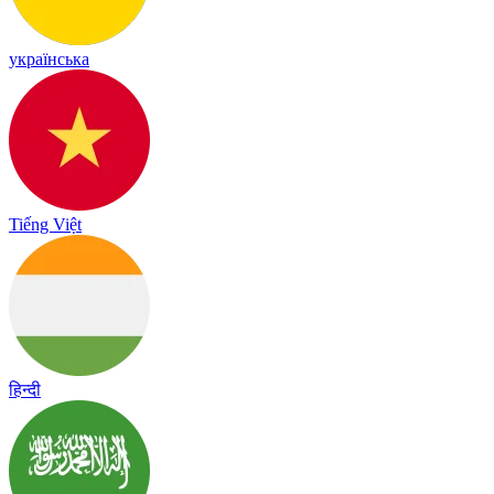
українська
Tiếng Việt
हिन्दी