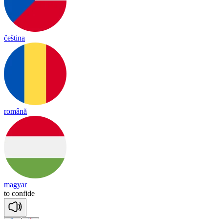
čeština
română
magyar
to
con
fide