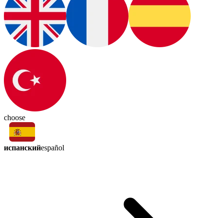
choose
испанский
español