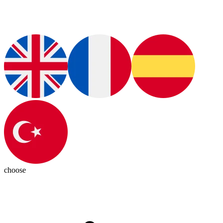
choose