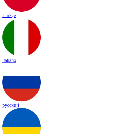
Türkçe
italiano
русский