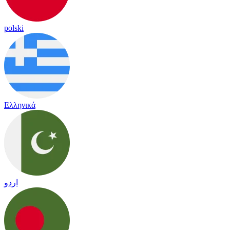
polski
Ελληνικά
اردو