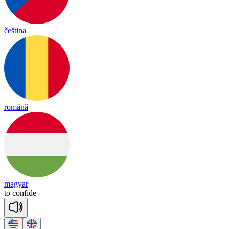
čeština
română
magyar
to
con
fide