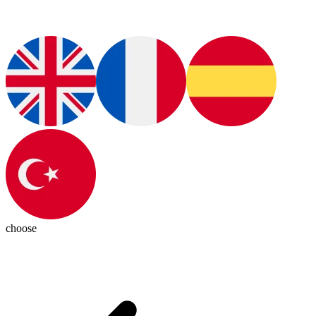
choose