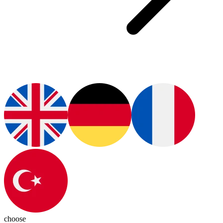
choose