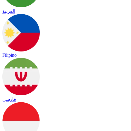
العربية
Filipino
فارسی