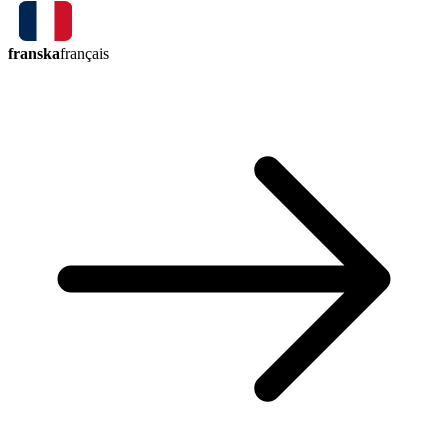
franska
français