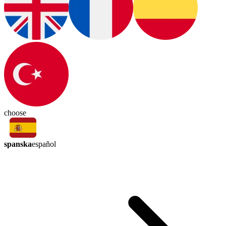
choose
spanska
español