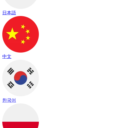
日本語
中文
한국어