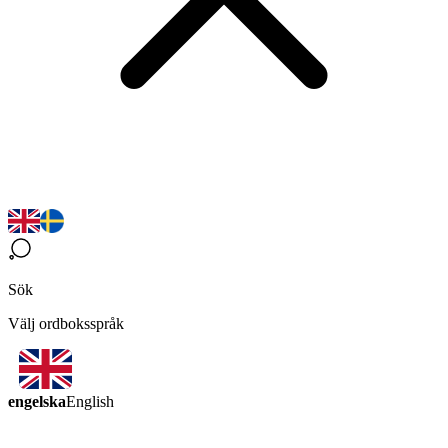
Sök
Välj ordboksspråk
engelska
English