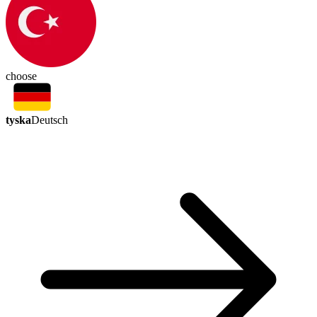
choose
tyska
Deutsch