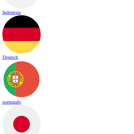
Indonesia
Deutsch
português