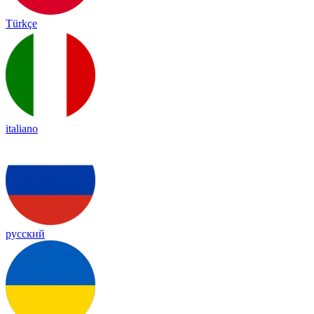
Türkçe
italiano
русский