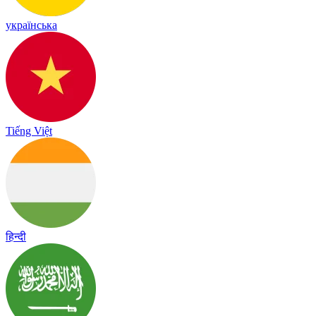
українська
Tiếng Việt
हिन्दी