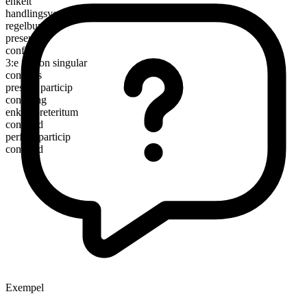
enkelt
handlingsverb
regelbundet
presens
confide
3:e person singular
confides
presens particip
confiding
enkelt preteritum
confided
perfekt particip
confided
Exempel