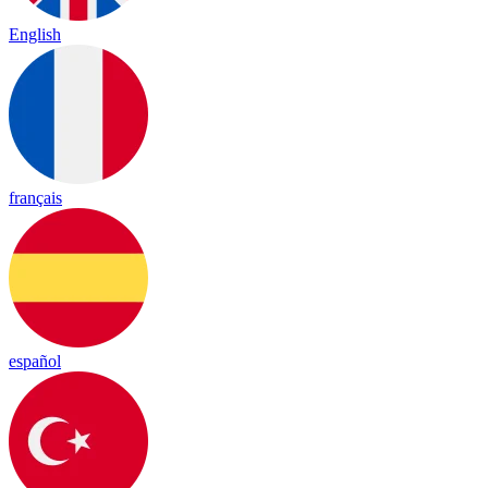
English
français
español