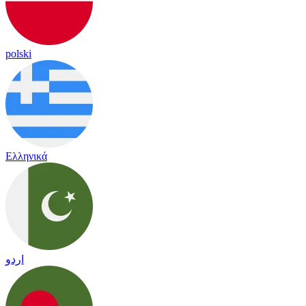
polski
Ελληνικά
اردو