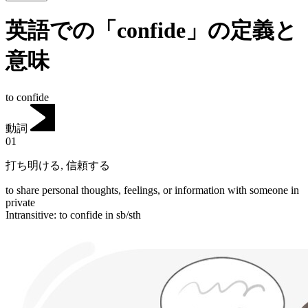
英語での「confide」の定義と
意味
to confide
動詞
01
打ち明ける
,
信頼する
to share personal thoughts, feelings, or information with someone in
private
Intransitive
:
to confide
in sb/sth