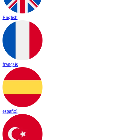
English
français
español