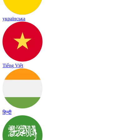
українська
Tiếng Việt
हिन्दी