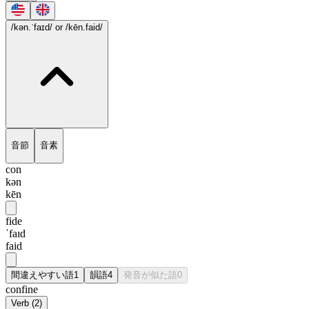
/kən.ˈfaɪd/
or /kēn.faid/
音節
音素
con
kən
kēn
fide
ˈfaɪd
faid
間違えやすい語
1
韻語
4
発音が似た語
0
confine
Verb
(
2
)