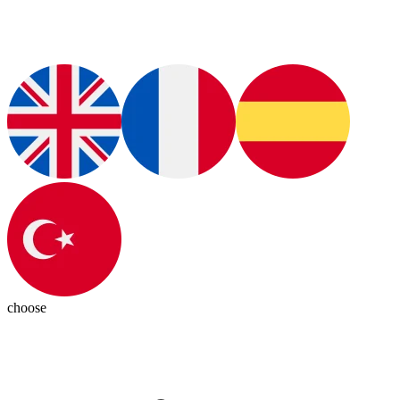
choose