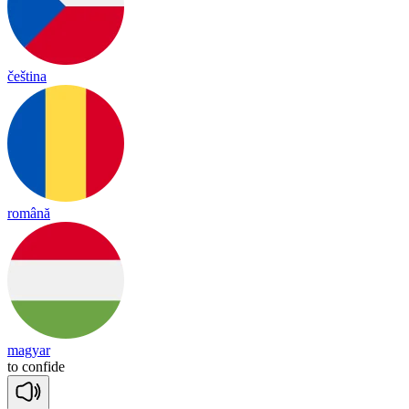
čeština
română
magyar
to
con
fide