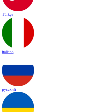
Türkçe
italiano
русский