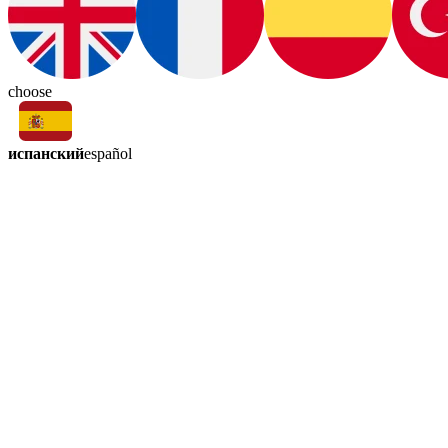
choose
испанский
español