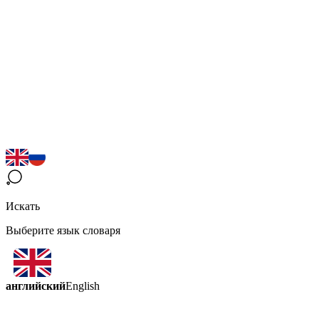
Искать
Выберите язык словаря
английский
English