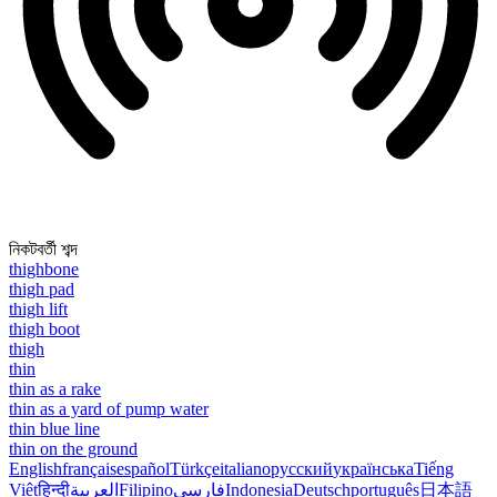
নিকটবর্তী শব্দ
thighbone
thigh pad
thigh lift
thigh boot
thigh
thin
thin as a rake
thin as a yard of pump water
thin blue line
thin on the ground
English
français
español
Türkçe
italiano
русский
українська
Tiếng
Việt
हिन्दी
العربية
Filipino
فارسی
Indonesia
Deutsch
português
日本語