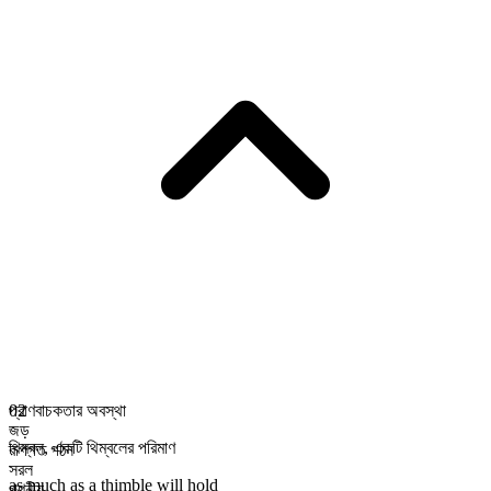
প্রাণবাচকতার অবস্থা
02
জড়
থিম্বল
,
একটি থিম্বলের পরিমাণ
রূপগত গঠন
সরল
as much as a thimble will hold
গণনীয়