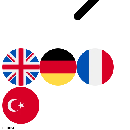
choose