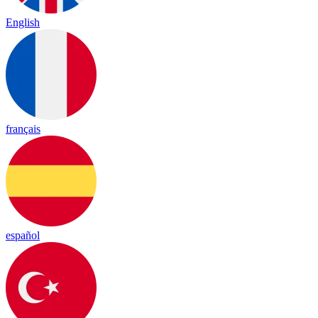
English
français
español