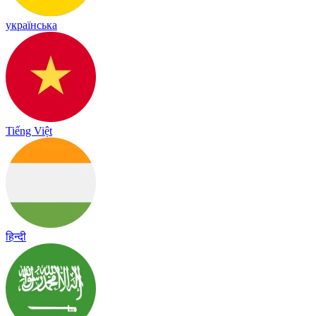
українська
Tiếng Việt
हिन्दी