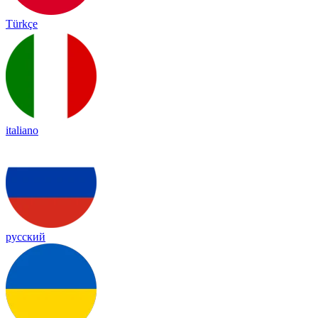
Türkçe
italiano
русский