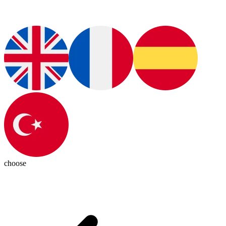
choose