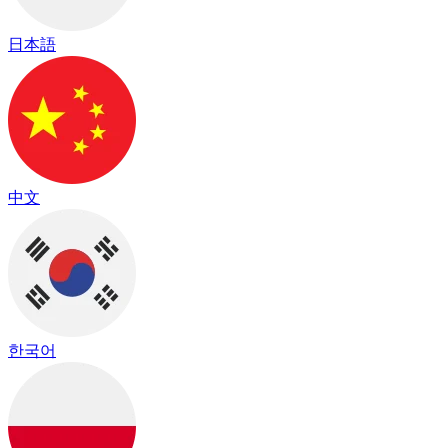
日本語
中文
한국어