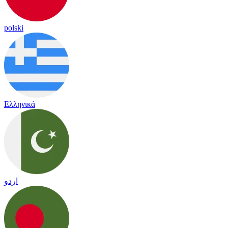
polski
Ελληνικά
اردو