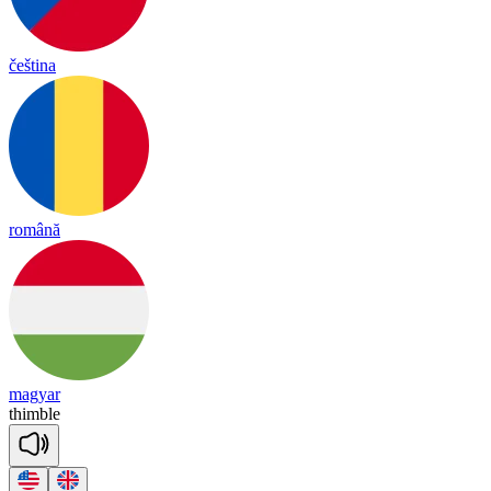
čeština
română
magyar
thim
ble