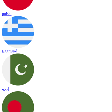
polski
Ελληνικά
اردو