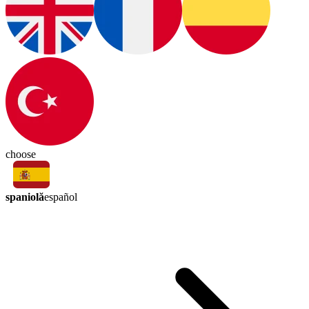
choose
spaniolă
español