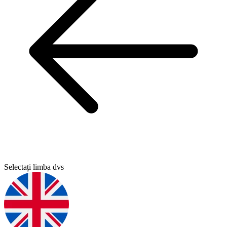
Selectați limba dvs