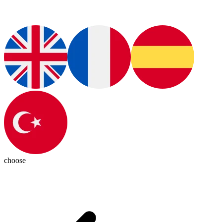
choose