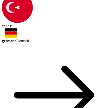
choose
germană
Deutsch