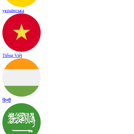
українська
Tiếng Việt
हिन्दी