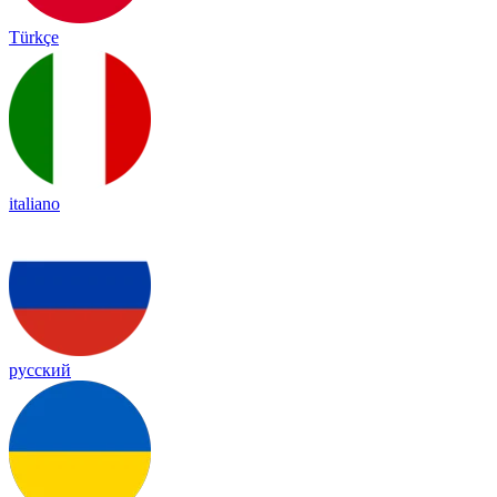
Türkçe
italiano
русский