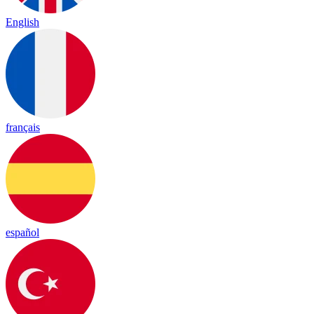
English
français
español