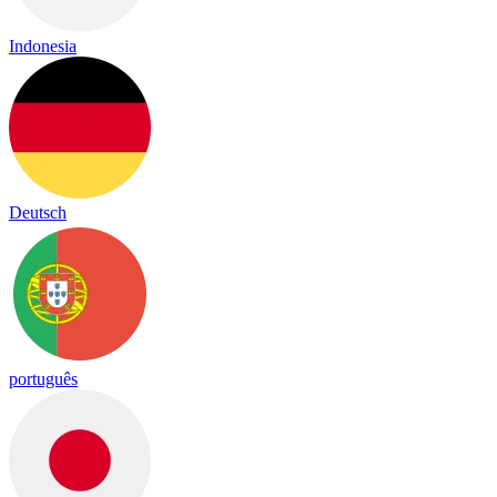
Indonesia
Deutsch
português