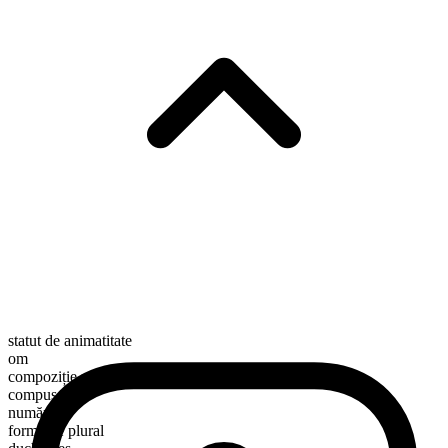
statut de animatitate
om
compoziție morfologică
compus
numărabil
formă de plural