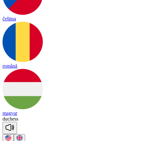
čeština
română
magyar
du
chess