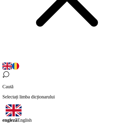
Caută
Selectați limba dicționarului
engleză
English