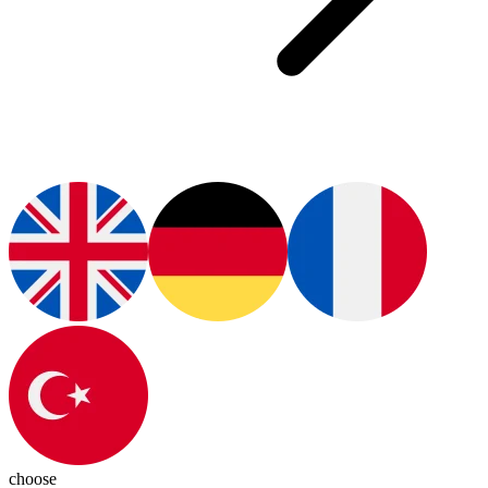
choose