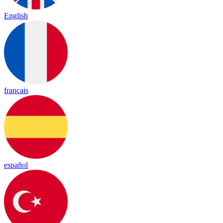
English
français
español