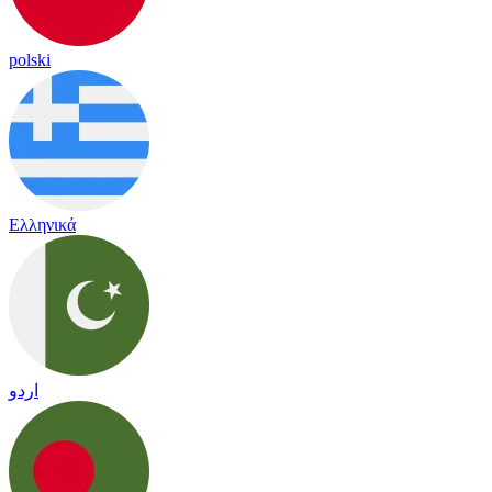
polski
Ελληνικά
اردو