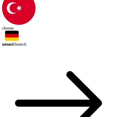
choose
német
Deutsch