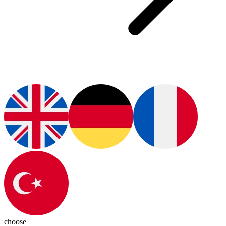
choose