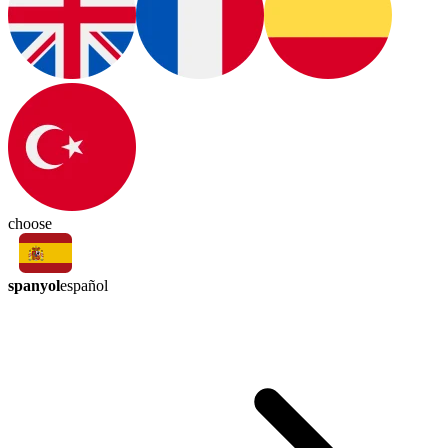
choose
spanyol
español