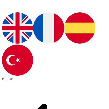
choose