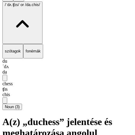
/ˈdʌ.ʧɪs/
or /da.chis/
szótagok
fonémák
du
ˈdʌ
da
chess
ʧɪs
chis
Noun
(
3
)
A(z) „duchess” jelentése és
meghatározása angolul