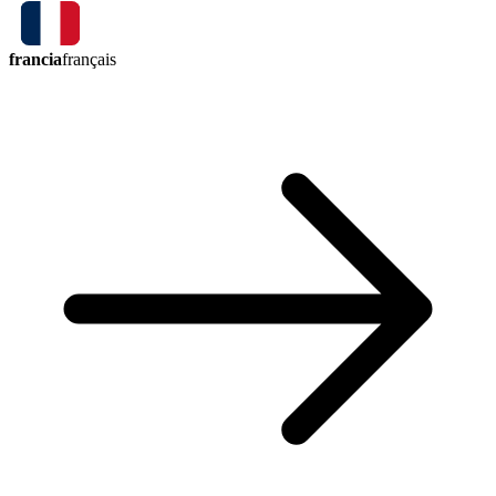
francia
français