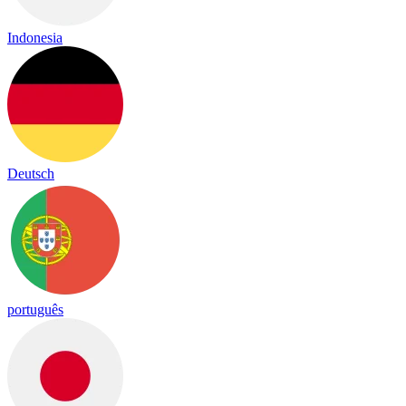
Indonesia
Deutsch
português