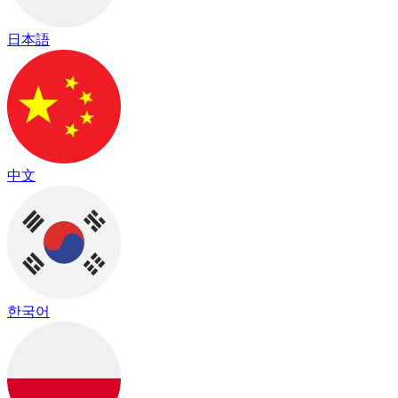
日本語
中文
한국어