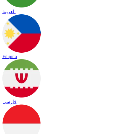
العربية
Filipino
فارسی