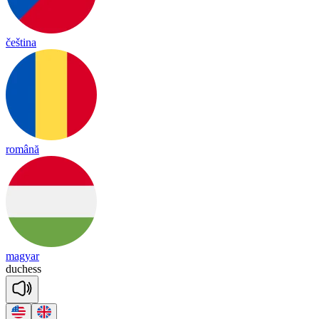
čeština
română
magyar
du
chess