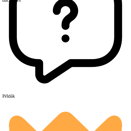
duchesses
Példák