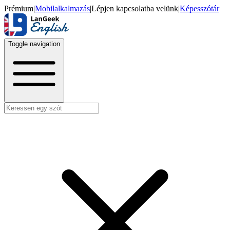
Prémium
|
Mobilalkalmazás
|
Lépjen kapcsolatba velünk
|
Képesszótár
Toggle navigation