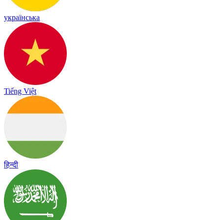
українська
Tiếng Việt
हिन्दी