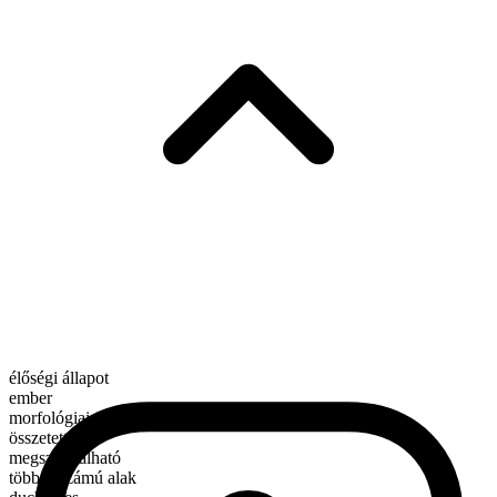
élőségi állapot
ember
morfológiai összetétel
összetett
megszámlálható
többes számú alak