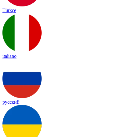
Türkçe
italiano
русский