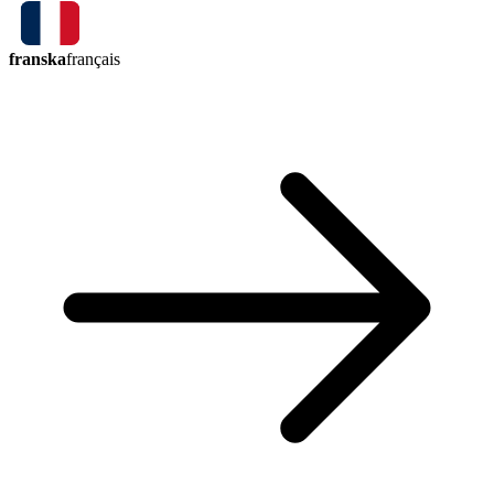
franska
français