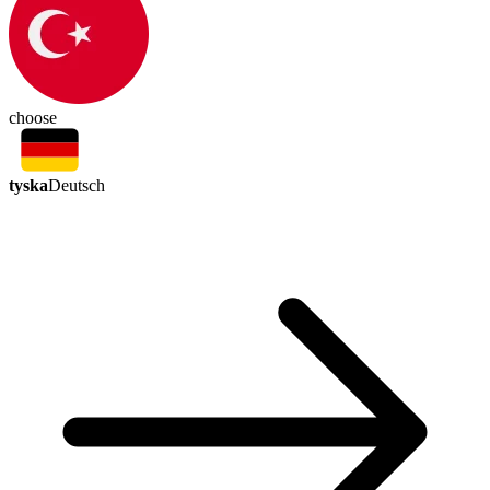
choose
tyska
Deutsch