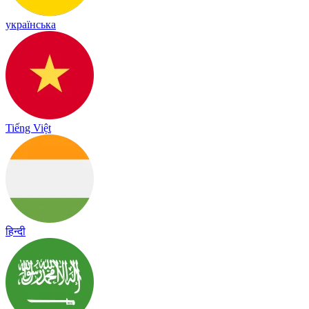
українська
Tiếng Việt
हिन्दी