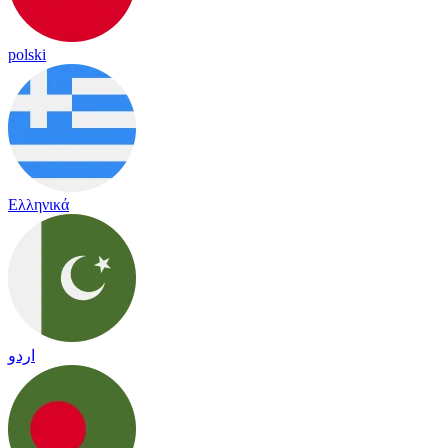
polski
Ελληνικά
اردو