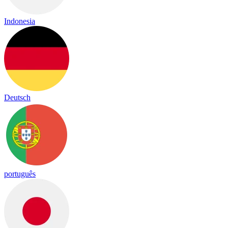
Indonesia
Deutsch
português