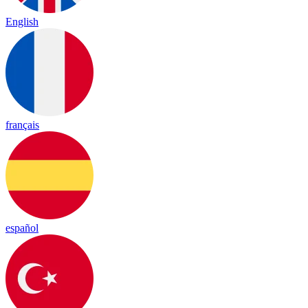
English
français
español