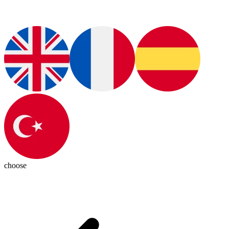
choose