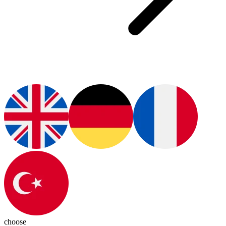
choose