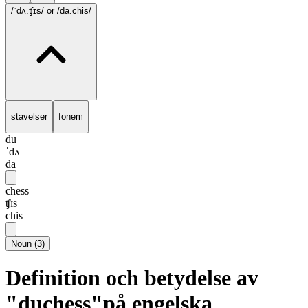
/ˈdʌ.ʧɪs/
or /da.chis/
stavelser
fonem
du
ˈdʌ
da
chess
ʧɪs
chis
Noun
(
3
)
Definition och betydelse av
"duchess"på engelska