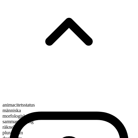
animacitetsstatus
människa
morfologisk sammansättning
sammansättning
räknebart
pluralform