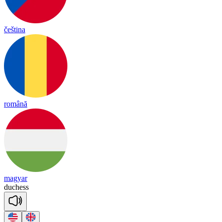
čeština
română
magyar
du
chess