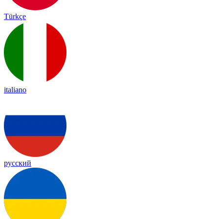
Türkçe
italiano
русский