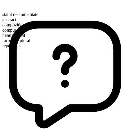
statut de animatitate
abstract
compoziție morfologică
compus
nenumărabil
formă de plural
reportages