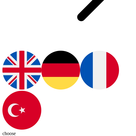
choose