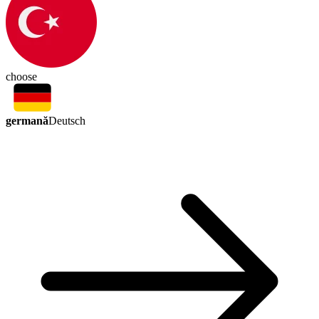
choose
germană
Deutsch