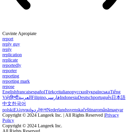
Cuvinte Apropiate
report
reply guy
reply
replication
replicate
reportedly
reporter
reporting
reporting mark
repose
English
français
español
Türkçe
italiano
русский
українська
Tiếng
Việt
हिन्दी
العربية
Filipino
فارسی
Indonesia
Deutsch
português
日本語
中文
한국어
polski
Ελληνικά
اردو
বাংলা
Nederlands
svenska
čeština
română
magyar
Copyright © 2024 Langeek Inc. | All Rights Reserved |
Privacy
Policy
Copyright © 2024 Langeek Inc.
All Rights Reserved