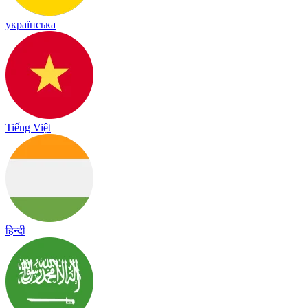
українська
Tiếng Việt
हिन्दी