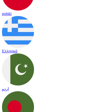
polski
Ελληνικά
اردو