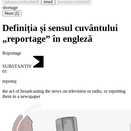
adesea confundate
0
rime
1
pronunție similară
0
shortage
Noun
(
1
)
Definiția și sensul cuvântului
„reportage” în engleză
Reportage
SUBSTANTIV
01
reportaj
the act of broadcasting the news on television or radio, or reporting
them in a newspaper