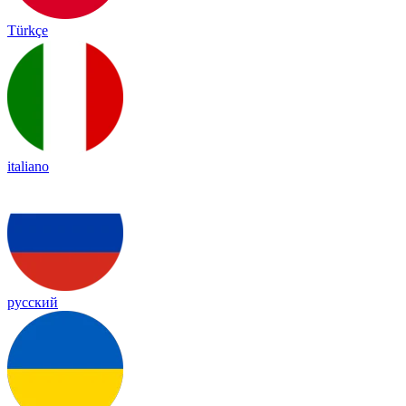
Türkçe
italiano
русский