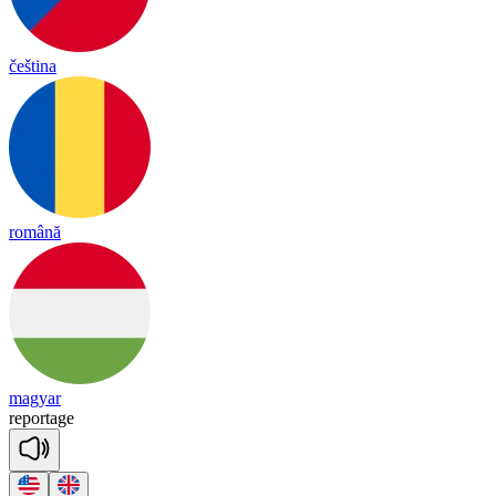
čeština
română
magyar
re
por
tage