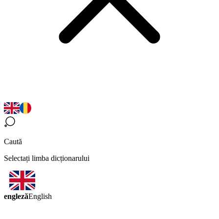
Caută
Selectați limba dicționarului
engleză
English