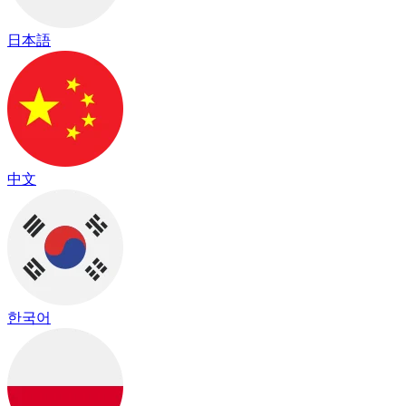
日本語
中文
한국어