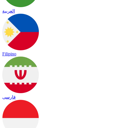
العربية
Filipino
فارسی