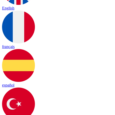
English
français
español