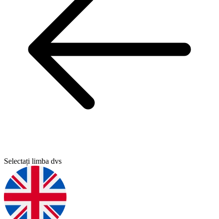
Selectați limba dvs