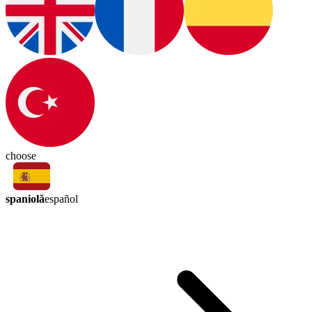
choose
spaniolă
español