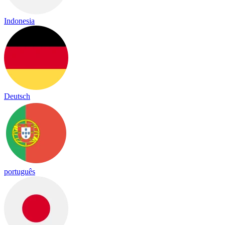
Indonesia
Deutsch
português