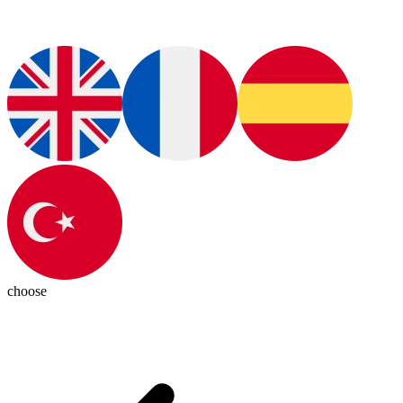
choose