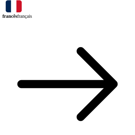
francês
français