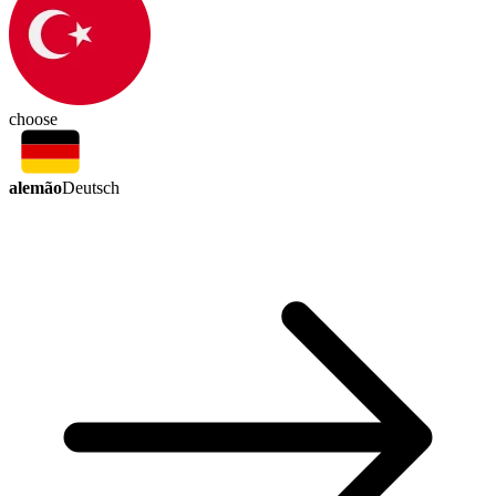
choose
alemão
Deutsch