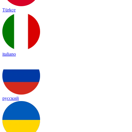
Türkçe
italiano
русский