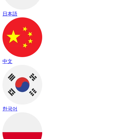
日本語
中文
한국어