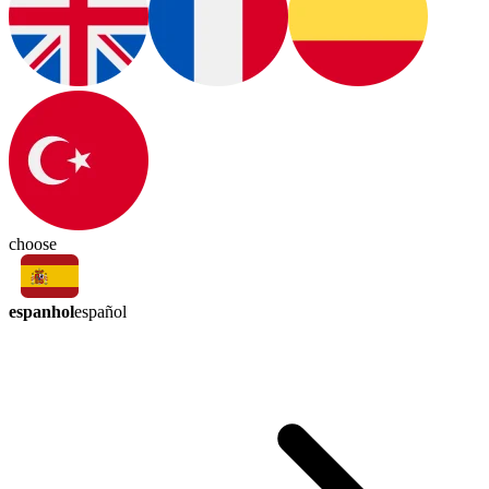
choose
espanhol
español