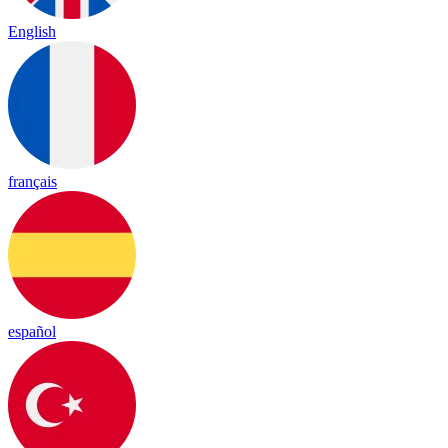
English
français
español