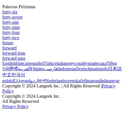
Palavras Próximas
forty-six
forty-seven
forty-one
forty-nine
forty-four
forty-two
forum
forward
forward lean
forward pass
English
français
español
Türkçe
italiano
русский
українська
Tiếng
Việt
हिन्दी
العربية
Filipino
فارسی
Indonesia
Deutsch
português
日本語
中文
한국어
polski
Ελληνικά
اردو
বাংলা
Nederlands
svenska
čeština
română
magyar
Copyright © 2024 Langeek Inc. | All Rights Reserved |
Privacy
Policy
Copyright © 2024 Langeek Inc.
All Rights Reserved
Privacy Policy