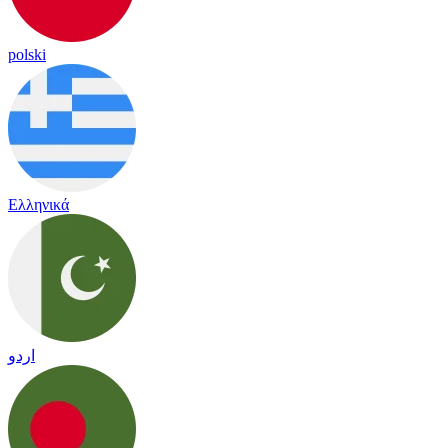
polski
Ελληνικά
اردو