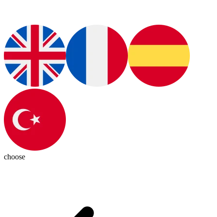
choose