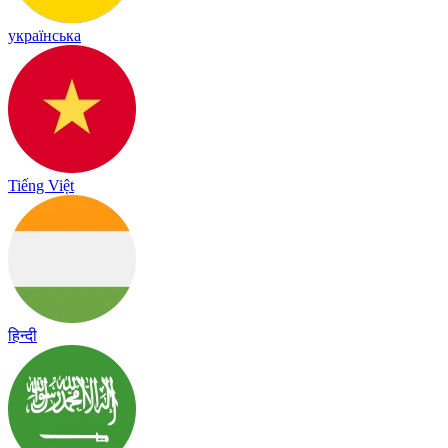
українська
Tiếng Việt
हिन्दी