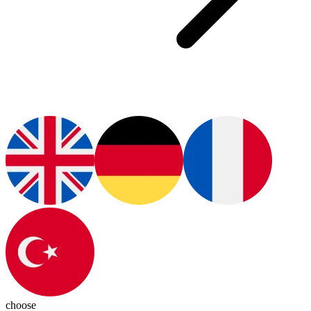
choose