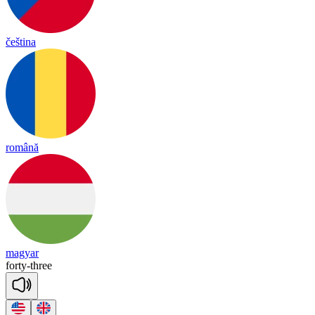
čeština
română
magyar
for
ty
-
three