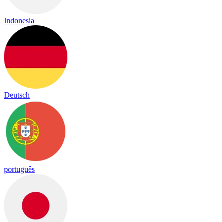
Indonesia
Deutsch
português