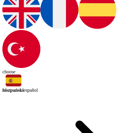
choose
hiszpański
español