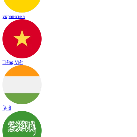
українська
Tiếng Việt
हिन्दी