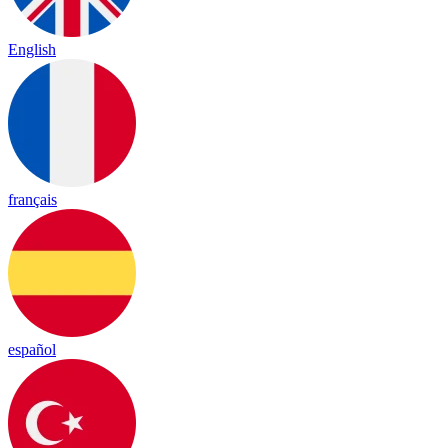
English
français
español