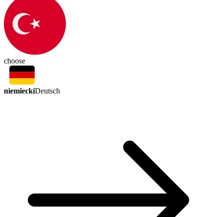
choose
niemiecki
Deutsch