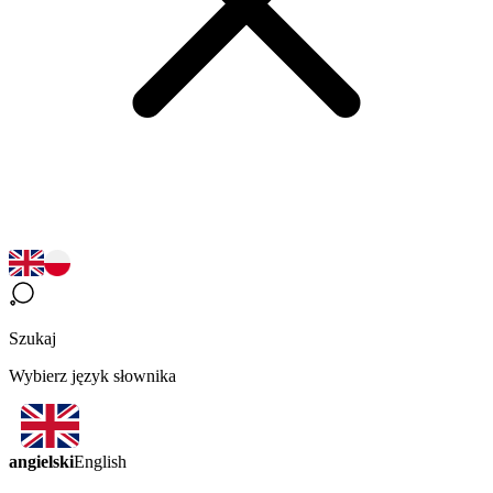
Szukaj
Wybierz język słownika
angielski
English