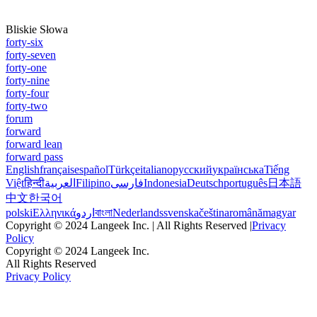
Bliskie Słowa
forty-six
forty-seven
forty-one
forty-nine
forty-four
forty-two
forum
forward
forward lean
forward pass
English
français
español
Türkçe
italiano
русский
українська
Tiếng
Việt
हिन्दी
العربية
Filipino
فارسی
Indonesia
Deutsch
português
日本語
中文
한국어
polski
Ελληνικά
اردو
বাংলা
Nederlands
svenska
čeština
română
magyar
Copyright © 2024 Langeek Inc. | All Rights Reserved |
Privacy
Policy
Copyright © 2024 Langeek Inc.
All Rights Reserved
Privacy Policy