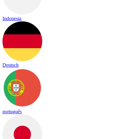
Indonesia
Deutsch
português