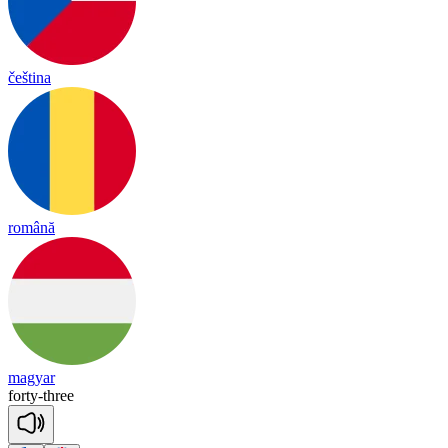
čeština
română
magyar
for
ty
-
three