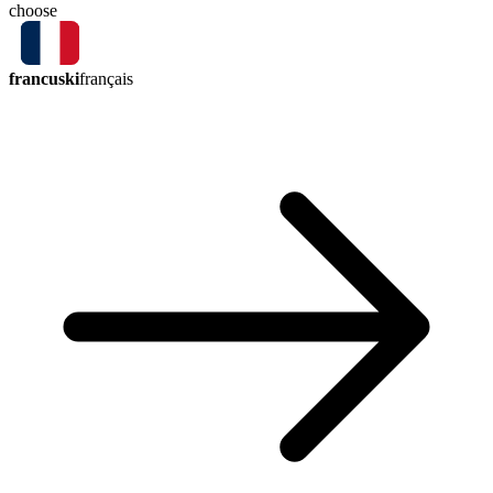
choose
francuski
français