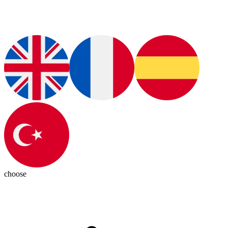
choose