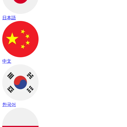
日本語
中文
한국어