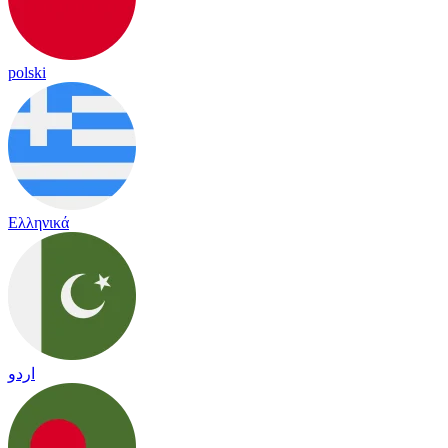
polski
Ελληνικά
اردو